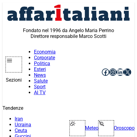
Vai
al
contenuto
Fondato nel 1996 da Angelo Maria Perrino
Direttore responsabile Marco Scotti
Economia
Corporate
Politica
Esteri
Facebook
Instagr
Linke
X
News
Sezioni
Salute
Sport
AI TV
Tendenze
Iran
Ucraina
Meteo
Oroscopo
Ceuta
Guccini