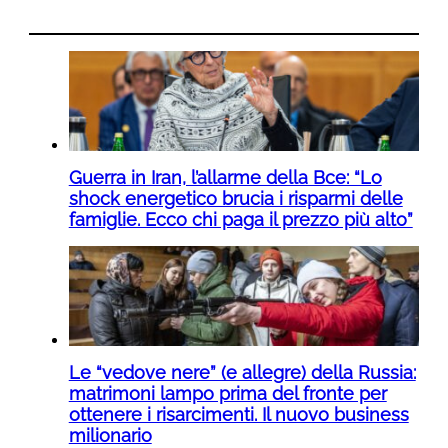
Guerra in Iran, l’allarme della Bce: “Lo
shock energetico brucia i risparmi delle
famiglie. Ecco chi paga il prezzo più alto”
Le “vedove nere” (e allegre) della Russia:
matrimoni lampo prima del fronte per
ottenere i risarcimenti. Il nuovo business
milionario