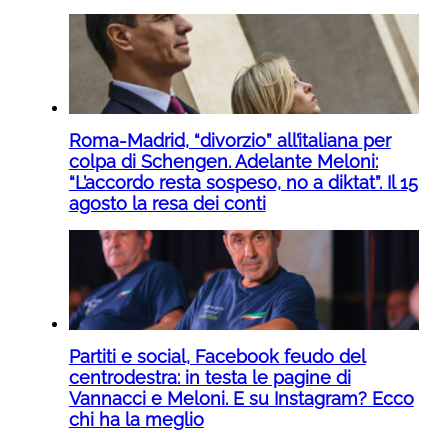
Roma-Madrid, “divorzio” all’italiana per
colpa di Schengen. Adelante Meloni:
“L’accordo resta sospeso, no a diktat”. Il 15
agosto la resa dei conti
Partiti e social, Facebook feudo del
centrodestra: in testa le pagine di
Vannacci e Meloni. E su Instagram? Ecco
chi ha la meglio