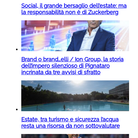
Social, il grande bersaglio dell’estate: ma
la responsabilità non è di Zuckerberg
Brand o brand…elli / Ion Group, la storia
dell’impero silenzioso di Pignataro
incrinata da tre avvisi di sfratto
Estate, tra turismo e sicurezza l’acqua
resta una risorsa da non sottovalutare