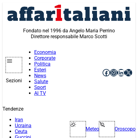
Vai
al
contenuto
Fondato nel 1996 da Angelo Maria Perrino
Direttore responsabile Marco Scotti
Economia
Corporate
Politica
Esteri
Facebook
Instagr
Linke
X
News
Sezioni
Salute
Sport
AI TV
Tendenze
Iran
Ucraina
Meteo
Oroscopo
Ceuta
Guccini