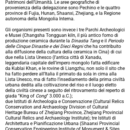
Patrimoni dell’Umanità. Le aree geografiche di
provenienza della delegazione sono Pechino e le quattro
province di Fujia, Hunan, Shaanxi, Zhejiang, e la Regione
autonoma della Mongolia Interna.
Gli organismi presenti sono invece i tre Parchi Archeologici
e Musei (Changsha Tongguan kiln, il più antico forno di
produzione ceramica durante la
Dinastia Tang
e il
Periodo
delle Cinque Dinastie e dei Dieci Regni
che ha contribuito
alla diffusione della cultura della ceramica in Cina) di cui
due nella Lista Unesco (l’antica città di Xanadu,
leggendaria capitale dell’impero mongolo fatta edificare
da Kublai Khan, e le rovine di Liangzhu, non solo il sito che
ha fatto perdere all’Italia il primato da sola in cima alla
Lista Unesco, ma di fatto l’insediamento della prima civiltà
urbana dedita alla coltivazione del riso e il luogo eletto
della civiltà cinese a seguito del ritrovamento del reperto di
giada “King of
Cong
” 3.000 a.C.);
due Istituti di Archeologia e Conservazione (Cultural Relics
Conservation and Archaeology Division of Cultural
Heritage Bureau of Zhejiang Province, Zhejiang Provincial
Cultural Relics and Archaeology Institute); tre Istituti di
Architettura e Pianificazione Urbana (Shaanxi Provincial
Conservation Engineering Institute of Monument & Sites,