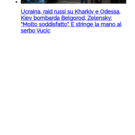
Ucraina, raid russi su Kharkiv e Odessa.
Kiev bombarda Belgorod, Zelensky:
“Molto soddisfatto”. E stringe la mano al
serbo Vucic