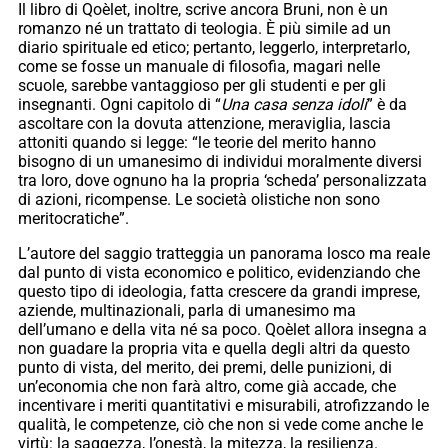
Il libro di Qoèlet, inoltre, scrive ancora Bruni, non è un
romanzo né un trattato di teologia. È più simile ad un
diario spirituale ed etico; pertanto, leggerlo, interpretarlo,
come se fosse un manuale di filosofia, magari nelle
scuole, sarebbe vantaggioso per gli studenti e per gli
insegnanti. Ogni capitolo di “
Una casa senza idoli
” è da
ascoltare con la dovuta attenzione, meraviglia, lascia
attoniti quando si legge: “le teorie del merito hanno
bisogno di un umanesimo di individui moralmente diversi
tra loro, dove ognuno ha la propria ‘scheda’ personalizzata
di azioni, ricompense. Le società olistiche non sono
meritocratiche”.
L’autore del saggio tratteggia un panorama losco ma reale
dal punto di vista economico e politico, evidenziando che
questo tipo di ideologia, fatta crescere da grandi imprese,
aziende, multinazionali, parla di umanesimo ma
dell’umano e della vita né sa poco. Qoèlet allora insegna a
non guadare la propria vita e quella degli altri da questo
punto di vista, del merito, dei premi, delle punizioni, di
un’economia che non farà altro, come già accade, che
incentivare i meriti quantitativi e misurabili, atrofizzando le
qualità, le competenze, ciò che non si vede come anche le
virtù: la saggezza, l’onestà, la mitezza, la resilienza.