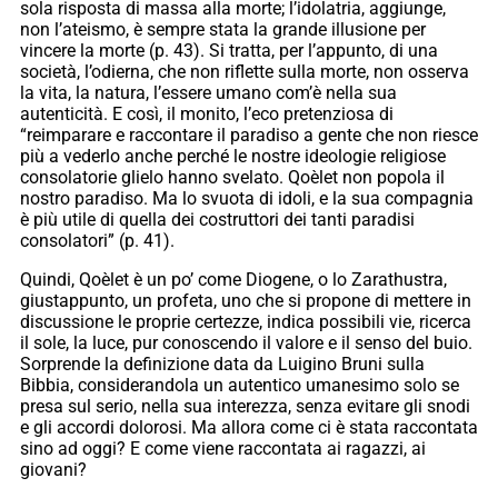
sola risposta di massa alla morte; l’idolatria, aggiunge,
non l’ateismo, è sempre stata la grande illusione per
vincere la morte (p. 43). Si tratta, per l’appunto, di una
società, l’odierna, che non riflette sulla morte, non osserva
la vita, la natura, l’essere umano com’è nella sua
autenticità. E così, il monito, l’eco pretenziosa di
“reimparare e raccontare il paradiso a gente che non riesce
più a vederlo anche perché le nostre ideologie religiose
consolatorie glielo hanno svelato. Qoèlet non popola il
nostro paradiso. Ma lo svuota di idoli, e la sua compagnia
è più utile di quella dei costruttori dei tanti paradisi
consolatori” (p. 41).
Quindi, Qoèlet è un po’ come Diogene, o lo Zarathustra,
giustappunto, un profeta, uno che si propone di mettere in
discussione le proprie certezze, indica possibili vie, ricerca
il sole, la luce, pur conoscendo il valore e il senso del buio.
Sorprende la definizione data da Luigino Bruni sulla
Bibbia, considerandola un autentico umanesimo solo se
presa sul serio, nella sua interezza, senza evitare gli snodi
e gli accordi dolorosi. Ma allora come ci è stata raccontata
sino ad oggi? E come viene raccontata ai ragazzi, ai
giovani?