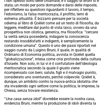
I libri spesso sono delle chiamate, e il saggio di Bruni lo è
stata; un modo per porsi domande e darsi delle risposte,
per riflettere su questioni riguardanti il lavoro, il tempo,
l’edonismo, la falsa meritocrazia, il profitto, temi di
estrema attualità. È bizzarro pensare per la società
odierna al libro di Qoèlet come ad un testo di filosofia, da
leggere, meditare dal punto di vista laico, ovvero da una
prospettiva non olistica, generica, ma filosofica: “cercare
la verità senza possederla, indagare la conoscenza
restando insoddisfatti e indigenti, è semplicemente la
condizione umana”. Questo è uno dei passi riportati nel
saggio curato da Luigino Bruni, il quale, in qualità di
Ordinario di Economia politica, avvista in Qoèlet quella
“globalizzazione”, intesa come crisi profonda della cultura
d’Israele. Non solo, in lui vi è il confutatore dell’ideologia
meritocratica secondo la quale il giusto viene
ricompensato con beni, salute, figli e il malvagio punito,
considerato uno sventurato, perché colpevole. Qoèlet è,
dunque, un antidoto contro la nuova-antica idolatria che
sta invadendo ogni settore come la politica, le imprese, la
Chiesa, senza trovare resistenza.
“
Una casa senza idoli
” dovrebbe essere la nostra casa,
evidenzia Bruni, mentre la produzione di idoli diventa la