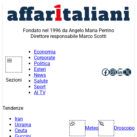
Vai
al
contenuto
Fondato nel 1996 da Angelo Maria Perrino
Direttore responsabile Marco Scotti
Economia
Corporate
Politica
Esteri
Facebook
Instagr
Linke
X
News
Sezioni
Salute
Sport
AI TV
Tendenze
Iran
Ucraina
Meteo
Oroscopo
Ceuta
Guccini