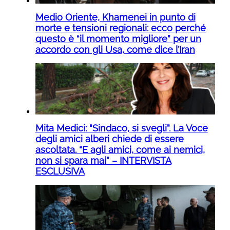
Medio Oriente, Khamenei in punto di
morte e tensioni regionali: ecco perché
questo è “il momento migliore” per un
accordo con gli Usa, come dice l’Iran
Mita Medici: “Sindaco, si svegli”. La Voce
degli amici alberi chiede di essere
ascoltata. “E agli amici, come ai nemici,
non si spara mai” – INTERVISTA
ESCLUSIVA