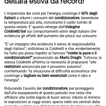
dell’afa estiva da record!
L’impennata dei costi per l’energia costringe il
60% degli
italiani
a ridurre i consumi del
condizionatore
, tenendone
la temperatura più alta, nonostante il caldo torrido di
questa estate. E’ quanto emerge dall’
indagine
Coldiretti/Ixe’
sui comportamenti estivi degli italiani che
evidenzia gli effetti dell’aumento dei prezzi sui consumi.
“E’ un impegno che evidenzia il senso di responsabilità
degli italiani”, sottolinea la Coldiretti e che, evidentemente,
ha fatto più presa rispetto al famoso
“volete la pace o il
condizionatore?”
pronunciato da
Mario Draghi
. Tuttavia, la
stessa Coldiretti afferma la necessità di prepararsi “alle
restrizioni
annunciate per il prossimo autunno”,
confermando “la situazione di difficoltà economica che
costringe a
tagliare su beni essenziali
come il cibo e
l’energia”.
Riducendo l’ausilio del
condizionatore
, per proteggersi
dall’afa esasperante di questo periodo non resta che
affidarsi alle solite regole di buon senso: ridurre al minimo
le esposizioni ai raggi solari, specie nelle ore centrali della