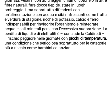
giornata, vestirsi con abiti leggeri chiari di cotone o in altre
fibre naturali, fare docce tiepide, stare in luoghi
ombreggiati, ma soprattutto difendersi con
un’alimentazione con acqua e cibi rinfrescanti come frutta
e verdura di stagione, ricche di potassio, calcio e ferro,
indispensabili per rinvigorire l’organismo e reintegrare
acqua e sali minerali persi con l’eccessiva sudorazione. La
perdita di liquidi e di elettroliti è – conclude la Coldiretti –
il rischio peggiore nelle giornate con
picchi di temperatura
,
una condizione che pericolosa soprattutto per le categorie
più a rischio come bambini ed anziani.