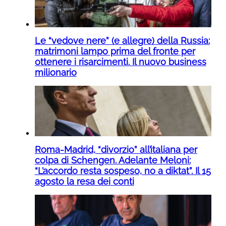
Le “vedove nere” (e allegre) della Russia:
matrimoni lampo prima del fronte per
ottenere i risarcimenti. Il nuovo business
milionario
Roma-Madrid, “divorzio” all’italiana per
colpa di Schengen. Adelante Meloni:
“L’accordo resta sospeso, no a diktat”. Il 15
agosto la resa dei conti