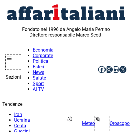
Vai
al
contenuto
Fondato nel 1996 da Angelo Maria Perrino
Direttore responsabile Marco Scotti
Economia
Corporate
Politica
Esteri
Facebook
Instagr
Linke
X
News
Sezioni
Salute
Sport
AI TV
Tendenze
Iran
Ucraina
Meteo
Oroscopo
Ceuta
Guccini