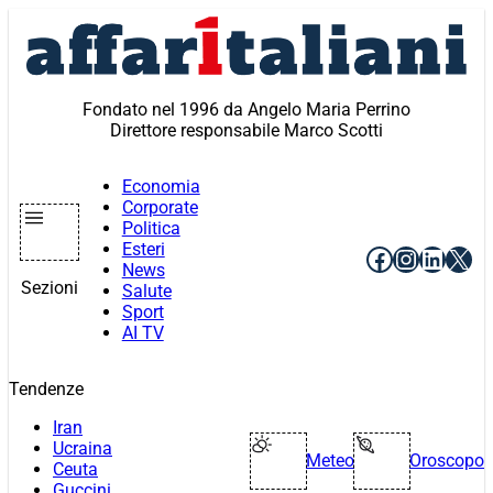
Vai
al
contenuto
Fondato nel 1996 da Angelo Maria Perrino
Direttore responsabile Marco Scotti
Economia
Corporate
Politica
Esteri
Facebook
Instagr
Linke
X
News
Sezioni
Salute
Sport
AI TV
Tendenze
Iran
Ucraina
Meteo
Oroscopo
Ceuta
Guccini