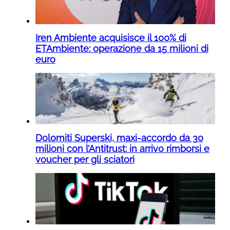
Iren Ambiente acquisisce il 100% di
ETAmbiente: operazione da 15 milioni di
euro
Dolomiti Superski, maxi-accordo da 30
milioni con l’Antitrust: in arrivo rimborsi e
voucher per gli sciatori