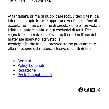
1996 – P.I. 11321290154
Affaritaliani, prima di pubblicare foto, video o testi da
internet, compie tutte le opportune verifiche al fine di
accertarne il libero regime di circolazione e non violare
i diritti di autore o altri diritti esclusivi di terzi. Per
segnalare alla redazione eventuali errori nell’uso del
materiale riservato, scriveteci a
tecnici@affaritaliani.it.: provvederemo prontamente
alla rimozione del materiale lesivo di diritti di terzi.
Contatti
Policy Editoriali
Redazione
Per la tua pubblicità
Facebook
Instagram
LinkedIn
X