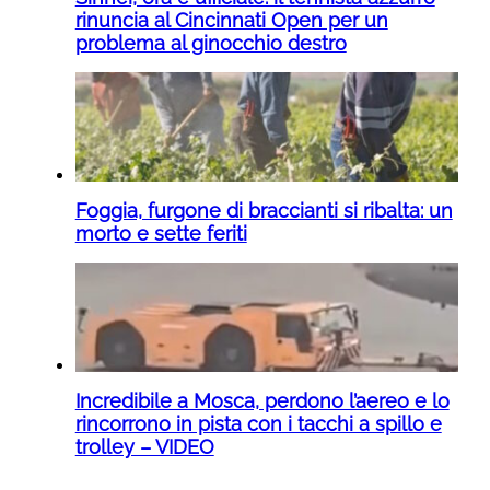
rinuncia al Cincinnati Open per un
problema al ginocchio destro
Foggia, furgone di braccianti si ribalta: un
morto e sette feriti
Incredibile a Mosca, perdono l’aereo e lo
rincorrono in pista con i tacchi a spillo e
trolley – VIDEO