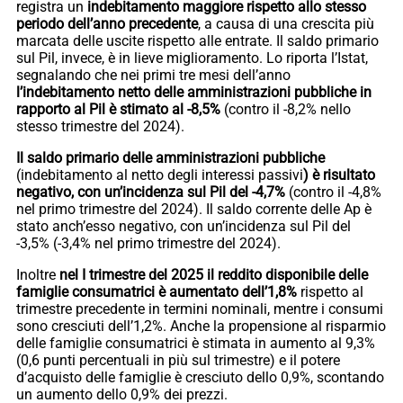
registra un
indebitamento maggiore rispetto allo stesso
periodo dell’anno precedente
, a causa di una crescita più
marcata delle uscite rispetto alle entrate. Il saldo primario
sul Pil, invece, è in lieve miglioramento. Lo riporta l’Istat,
segnalando che nei primi tre mesi dell’anno
l’indebitamento netto delle amministrazioni pubbliche in
rapporto al Pil è stimato al -8,5%
(contro il -8,2% nello
stesso trimestre del 2024).
Il saldo primario delle amministrazioni pubbliche
(indebitamento al netto degli interessi passivi
) è risultato
negativo, con un’incidenza sul Pil del -4,7%
(contro il -4,8%
nel primo trimestre del 2024). Il saldo corrente delle Ap è
stato anch’esso negativo, con un’incidenza sul Pil del
-3,5% (-3,4% nel primo trimestre del 2024).
Inoltre
nel I trimestre del 2025 il reddito disponibile delle
famiglie consumatrici è aumentato dell’1,8%
rispetto al
trimestre precedente in termini nominali, mentre i consumi
sono cresciuti dell’1,2%. Anche la propensione al risparmio
delle famiglie consumatrici è stimata in aumento al 9,3%
(0,6 punti percentuali in più sul trimestre) e il potere
d’acquisto delle famiglie è cresciuto dello 0,9%, scontando
un aumento dello 0,9% dei prezzi.