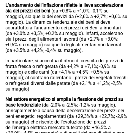
L’andamento dell’inflazione riflette la lieve accelerazione
sia dei prezzi dei beni
(da +0,8% a +1,0%; -0,1% su
maggio), sia quella dei servizi da (+2,6% a +2,7%; +0,6% su
maggio). La dinamica tendenziale dei beni si deve
soprattutto all’andamento dei prezzi dei Beni alimentari
(da +3,0% a +3,5%; +0,2% su maggio). Infatti, accelerano
sia i prezzi degli alimentari lavorati (da +2,7% a +3,0%;
+0,6% su maggio) sia quelli degli alimentari non lavorati
(da +3,5% a +4,2%; -0,4% su maggio).
In particolare, si accentua il ritmo di crescita dei prezzi di
frutta fresca o refrigerata (da +4,2% a +7,1%; -0,9% su
maggio) e delle carni (da +4,1% a +4,5%; +0,5% su
maggio); al contrario rallentano i prezzi dei vegetali freschi
o refrigerati diversi dalle patate (da +2,1% a +1,2%; -2,5%
su maggio).
Nel settore energetico si amplia la flessione dei prezzi su
base tendenziale
(da -2,0% a -2,5%; -1,2% su maggio),
principalmente a causa della decelerazione dei prezzi dei
beni energetici regolamentati (da +29,3%% a +22,7%; -2,9%
su maggio) che risente dell’evoluzione dei prezzi
dell’energia elettrica mercato tutelato (da +46,5% a