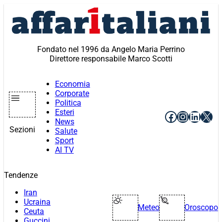
Vai
al
contenuto
Fondato nel 1996 da Angelo Maria Perrino
Direttore responsabile Marco Scotti
Economia
Corporate
Politica
Esteri
Facebook
Instagr
Linke
X
News
Sezioni
Salute
Sport
AI TV
Tendenze
Iran
Ucraina
Meteo
Oroscopo
Ceuta
Guccini