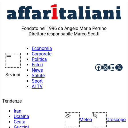
Vai
al
contenuto
Fondato nel 1996 da Angelo Maria Perrino
Direttore responsabile Marco Scotti
Economia
Corporate
Politica
Esteri
Facebook
Instagr
Linke
X
News
Sezioni
Salute
Sport
AI TV
Tendenze
Iran
Ucraina
Meteo
Oroscopo
Ceuta
Guccini