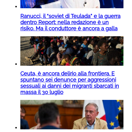
Ranucci, il “soviet di Teulada” e la guerra
dentro Report: nella redazione è un
risiko. Ma il conduttore è ancora a galla
Ceuta, è ancora delirio alla frontiera. E
spuntano sei denunce per aggressioni
sessuali ai danni dei migranti sbarcati in
massa il 30 luglio