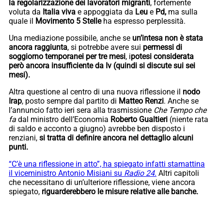
la regolarizzazione dei lavoratori migranti
, fortemente
voluta da
Italia viva
e appoggiata da
Leu
e
Pd,
ma sulla
quale il
Movimento 5 Stelle
ha espresso perplessità.
Una mediazione possibile, anche se
un’intesa non è stata
ancora raggiunta
, si potrebbe avere sui
permessi di
soggiorno temporanei per tre mesi
, i
potesi considerata
però ancora insufficiente da Iv (quindi si discute sui sei
mesi).
Altra questione al centro di una nuova riflessione il
nodo
Irap
, posto sempre dal partito di
Matteo Renzi
. Anche se
l’annuncio fatto ieri sera alla trasmissione
Che Tempo che
fa
dal ministro dell’Economia
Roberto Gualtieri
(niente rata
di saldo e acconto a giugno) avrebbe ben disposto i
renziani,
si tratta di definire ancora nel dettaglio alcuni
punti.
“C’è una riflessione in atto”, ha spiegato infatti stamattina
il viceministro Antonio Misiani su
Radio 24
.
Altri capitoli
che necessitano di un’ulteriore riflessione, viene ancora
spiegato,
riguarderebbero le misure relative alle banche.