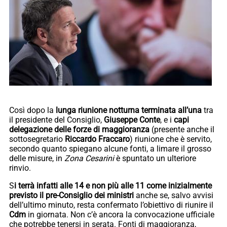
Così dopo la
lunga riunione notturna terminata all’una
tra
il presidente del Consiglio,
Giuseppe Conte
, e i
capi
delegazione delle forze di maggioranza
(presente anche il
sottosegretario
Riccardo Fraccaro
) riunione che è servito,
secondo quanto spiegano alcune fonti, a limare il grosso
delle misure, in
Zona Cesarini
è spuntato un ulteriore
rinvio.
S
i terrà infatti alle 14 e non più alle 11 come inizialmente
previsto il pre-Consiglio dei ministri
anche se, salvo avvisi
dell’ultimo minuto, resta confermato l’obiettivo di riunire il
Cdm
in giornata. Non c’è ancora la convocazione ufficiale
che potrebbe tenersi in serata. Fonti di maggioranza,