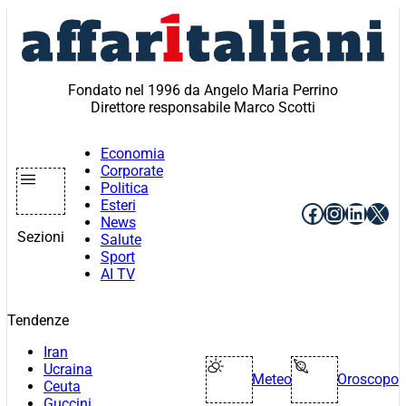
Vai
al
contenuto
Fondato nel 1996 da Angelo Maria Perrino
Direttore responsabile Marco Scotti
Economia
Corporate
Politica
Esteri
Facebook
Instagr
Linke
X
News
Sezioni
Salute
Sport
AI TV
Tendenze
Iran
Ucraina
Meteo
Oroscopo
Ceuta
Guccini