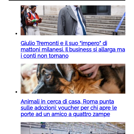
Giulio Tremonti e il suo “impero” di
mattoni milanesi. Il business si allarga ma
i conti non tornano
Animali in cerca di casa, Roma punta
sulle adozioni: voucher per chi apre le
porte ad un amico a quattro zampe