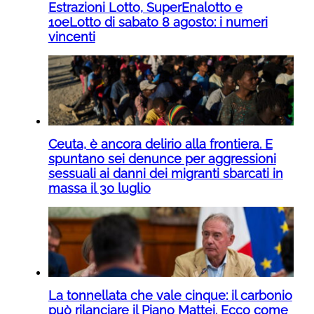
Estrazioni Lotto, SuperEnalotto e
10eLotto di sabato 8 agosto: i numeri
vincenti
Ceuta, è ancora delirio alla frontiera. E
spuntano sei denunce per aggressioni
sessuali ai danni dei migranti sbarcati in
massa il 30 luglio
La tonnellata che vale cinque: il carbonio
può rilanciare il Piano Mattei. Ecco come