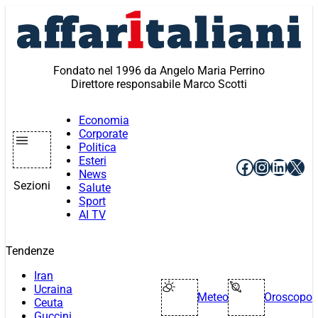
Vai
al
contenuto
Fondato nel 1996 da Angelo Maria Perrino
Direttore responsabile Marco Scotti
Economia
Corporate
Politica
Esteri
Facebook
Instagr
Linke
X
News
Sezioni
Salute
Sport
AI TV
Tendenze
Iran
Ucraina
Meteo
Oroscopo
Ceuta
Guccini