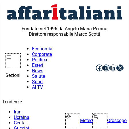
Vai
al
contenuto
Fondato nel 1996 da Angelo Maria Perrino
Direttore responsabile Marco Scotti
Economia
Corporate
Politica
Esteri
Facebook
Instagr
Linke
X
News
Sezioni
Salute
Sport
AI TV
Tendenze
Iran
Ucraina
Meteo
Oroscopo
Ceuta
Guccini