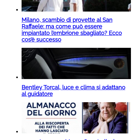
Milano, scambio di provette al San
Raffaele: ma come può essere
impiantato l’embrione sbagliato? Ecco
cos’è successo
Bentley Torcal, luce e clima si adattano
al guidatore