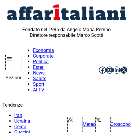
Vai
al
contenuto
Fondato nel 1996 da Angelo Maria Perrino
Direttore responsabile Marco Scotti
Economia
Corporate
Politica
Esteri
Facebook
Instagr
Linke
X
News
Sezioni
Salute
Sport
AI TV
Tendenze
Iran
Ucraina
Meteo
Oroscopo
Ceuta
Guccini