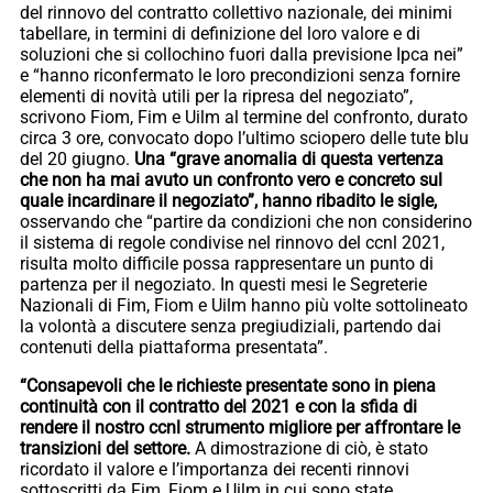
del rinnovo del contratto collettivo nazionale, dei minimi
tabellare, in termini di definizione del loro valore e di
soluzioni che si collochino fuori dalla previsione Ipca nei”
e “hanno riconfermato le loro precondizioni senza fornire
elementi di novità utili per la ripresa del negoziato”,
scrivono Fiom, Fim e Uilm al termine del confronto, durato
circa 3 ore, convocato dopo l’ultimo sciopero delle tute blu
del 20 giugno.
Una “grave anomalia di questa vertenza
che non ha mai avuto un confronto vero e concreto sul
quale incardinare il negoziato”, hanno ribadito le sigle,
osservando che “partire da condizioni che non considerino
il sistema di regole condivise nel rinnovo del ccnl 2021,
risulta molto difficile possa rappresentare un punto di
partenza per il negoziato. In questi mesi le Segreterie
Nazionali di Fim, Fiom e Uilm hanno più volte sottolineato
la volontà a discutere senza pregiudiziali, partendo dai
contenuti della piattaforma presentata”.
“Consapevoli che le richieste presentate sono in piena
continuità con il contratto del 2021 e con la sfida di
rendere il nostro ccnl strumento migliore per affrontare le
transizioni del settore.
A dimostrazione di ciò, è stato
ricordato il valore e l’importanza dei recenti rinnovi
sottoscritti da Fim, Fiom e Uilm in cui sono state