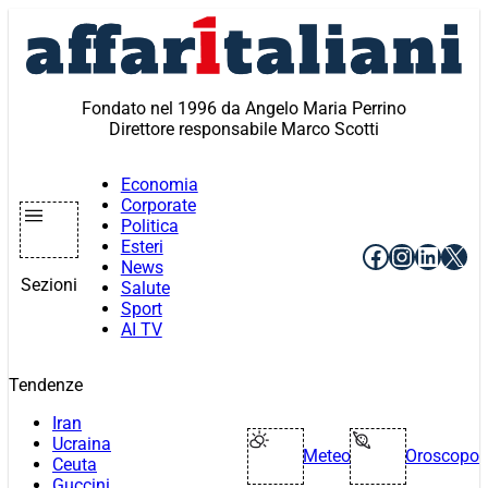
Vai
al
contenuto
Fondato nel 1996 da Angelo Maria Perrino
Direttore responsabile Marco Scotti
Economia
Corporate
Politica
Esteri
Facebook
Instagr
Linke
X
News
Sezioni
Salute
Sport
AI TV
Tendenze
Iran
Ucraina
Meteo
Oroscopo
Ceuta
Guccini