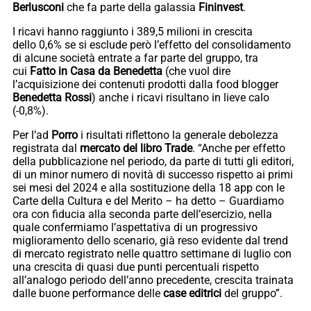
Berlusconi
che fa parte della galassia
Fininvest
.
I ricavi hanno raggiunto i 389,5 milioni in crescita
dello 0,6% se si esclude però l’effetto del consolidamento
di alcune società entrate a far parte del gruppo, tra
cui
Fatto in Casa da Benedetta
(che vuol dire
l’acquisizione dei contenuti prodotti dalla food blogger
Benedetta Rossi
) anche i ricavi risultano in lieve calo
(-0,8%).
Per l’ad
Porro
i risultati riflettono la generale debolezza
registrata dal
mercato del libro Trade
. “Anche per effetto
della pubblicazione nel periodo, da parte di tutti gli editori,
di un minor numero di novità di successo rispetto ai primi
sei mesi del 2024 e alla sostituzione della 18 app con le
Carte della Cultura e del Merito – ha detto – Guardiamo
ora con fiducia alla seconda parte dell’esercizio, nella
quale confermiamo l’aspettativa di un progressivo
miglioramento dello scenario, già reso evidente dal trend
di mercato registrato nelle quattro settimane di luglio con
una crescita di quasi due punti percentuali rispetto
all’analogo periodo dell’anno precedente, crescita trainata
dalle buone performance delle
case editrici
del gruppo”.