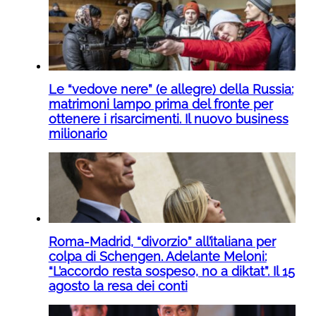
Le “vedove nere” (e allegre) della Russia:
matrimoni lampo prima del fronte per
ottenere i risarcimenti. Il nuovo business
milionario
Roma-Madrid, “divorzio” all’italiana per
colpa di Schengen. Adelante Meloni:
“L’accordo resta sospeso, no a diktat”. Il 15
agosto la resa dei conti