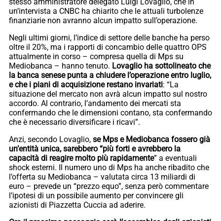
stesso amministratore delegato Luigi Lovaglio, che in
un’intervista a CNBC ha chiarito che le attuali turbolenze
finanziarie non avranno alcun impatto sull’operazione.
Negli ultimi giorni, l’indice di settore delle banche ha perso
oltre il 20%, ma i rapporti di concambio delle quattro OPS
attualmente in corso – compresa quella di Mps su
Mediobanca – hanno tenuto.
Lovaglio ha sottolineato che
la banca senese punta a chiudere l’operazione entro luglio,
e che i piani di acquisizione restano invariati
: “La
situazione del mercato non avrà alcun impatto sul nostro
accordo. Al contrario, l’andamento dei mercati sta
confermando che le dimensioni contano, sta confermando
che è necessario diversificare i ricavi”.
Anzi, secondo Lovaglio,
se Mps e Mediobanca fossero già
un’entità unica, sarebbero “più forti e avrebbero la
capacità di reagire molto più rapidamente
” a eventuali
shock esterni. Il numero uno di Mps ha anche ribadito che
l’offerta su Mediobanca – valutata circa 13 miliardi di
euro – prevede un “prezzo equo”, senza però commentare
l’ipotesi di un possibile aumento per convincere gli
azionisti di Piazzetta Cuccia ad aderire.