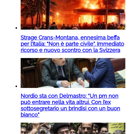
Strage Crans-Montana, ennesima beffa
per l’Italia: “Non è parte civile”. Immediato
ricorso e nuovo scontro con la Svizzera
Nordio sta con Delmastro: “Un pm non
può entrare nella vita altrui. Con l’ex
sottosegretario un brindisi con un buon
bianco”