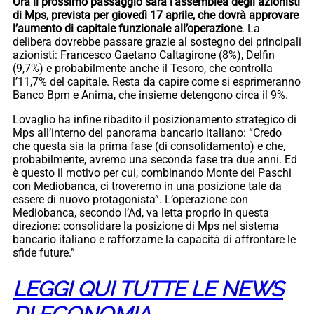
Ora il prossimo passaggio sarà l’assemblea degli azionisti
di Mps, prevista per giovedì 17 aprile, che dovrà approvare
l’aumento di capitale funzionale all’operazione
. La
delibera dovrebbe passare grazie al sostegno dei principali
azionisti: Francesco Gaetano Caltagirone (8%), Delfin
(9,7%) e probabilmente anche il Tesoro, che controlla
l’11,7% del capitale. Resta da capire come si esprimeranno
Banco Bpm e Anima, che insieme detengono circa il 9%.
Lovaglio ha infine ribadito il posizionamento strategico di
Mps all’interno del panorama bancario italiano: “Credo
che questa sia la prima fase (di consolidamento) e che,
probabilmente, avremo una seconda fase tra due anni. Ed
è questo il motivo per cui, combinando Monte dei Paschi
con Mediobanca, ci troveremo in una posizione tale da
essere di nuovo protagonista”. L’operazione con
Mediobanca, secondo l’Ad, va letta proprio in questa
direzione: consolidare la posizione di Mps nel sistema
bancario italiano e rafforzarne la capacità di affrontare le
sfide future.”
LEGGI QUI TUTTE LE NEWS