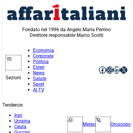
Vai
al
contenuto
Fondato nel 1996 da Angelo Maria Perrino
Direttore responsabile Marco Scotti
Economia
Corporate
Politica
Esteri
Facebook
Instagr
Linke
X
News
Sezioni
Salute
Sport
AI TV
Tendenze
Iran
Ucraina
Meteo
Oroscopo
Ceuta
Guccini