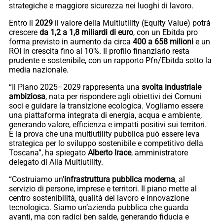
strategiche e maggiore sicurezza nei luoghi di lavoro.
Entro il
2029
il valore della Multiutility (Equity Value) potrà
crescere
da 1,2 a 1,8 miliardi di euro
, con un Ebitda pro
forma previsto in aumento da circa
400 a 658 milioni
e un
ROI in crescita fino al 10%. Il profilo finanziario resta
prudente e sostenibile, con un rapporto Pfn/Ebitda sotto la
media nazionale.
“Il Piano 2025–2029 rappresenta una
svolta industriale
ambiziosa
, nata per rispondere agli obiettivi dei Comuni
soci e guidare la transizione ecologica. Vogliamo essere
una piattaforma integrata di energia, acqua e ambiente,
generando valore, efficienza e impatti positivi sui territori.
È la prova che una multiutility pubblica può essere leva
strategica per lo sviluppo sostenibile e competitivo della
Toscana”, ha spiegato
Alberto Irace
, amministratore
delegato di Alia Multiutility.
“Costruiamo un’
infrastruttura pubblica moderna
, al
servizio di persone, imprese e territori. Il piano mette al
centro sostenibilità, qualità del lavoro e innovazione
tecnologica. Siamo un’azienda pubblica che guarda
avanti, ma con radici ben salde, generando fiducia e