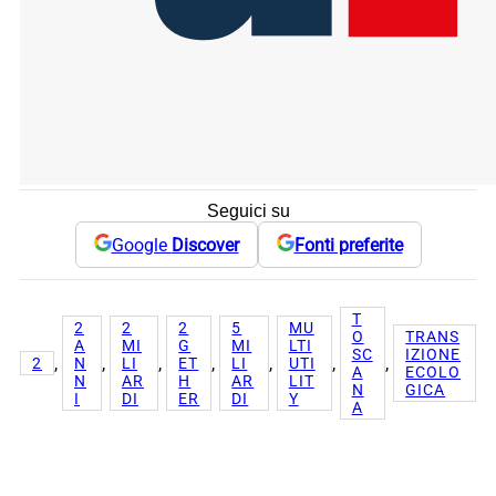
Seguici su
Google
Discover
Fonti preferite
T
2
2
2
5
MU
O
TRANS
A
MI
G
MI
LTI
SC
IZIONE
, 
, 
, 
, 
, 
, 
, 
2
N
LI
ET
LI
UTI
A
ECOLO
N
AR
H
AR
LIT
N
GICA
I
DI
ER
DI
Y
A