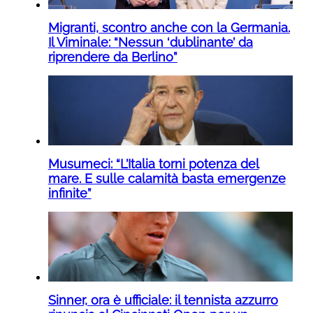
Migranti, scontro anche con la Germania.
Il Viminale: “Nessun ‘dublinante’ da
riprendere da Berlino”
Musumeci: “L’Italia torni potenza del
mare. E sulle calamità basta emergenze
infinite”
Sinner, ora è ufficiale: il tennista azzurro