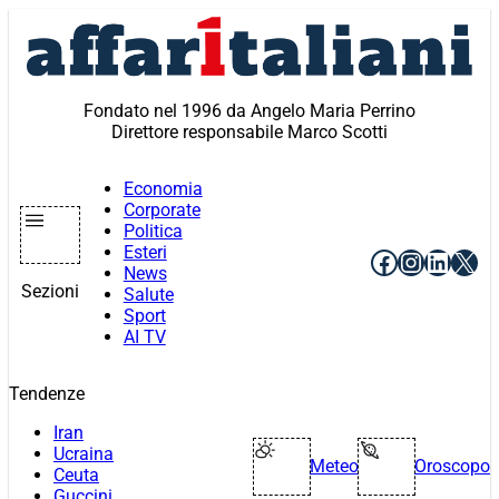
Vai
al
contenuto
Fondato nel 1996 da Angelo Maria Perrino
Direttore responsabile Marco Scotti
Economia
Corporate
Politica
Esteri
Facebook
Instagr
Linke
X
News
Sezioni
Salute
Sport
AI TV
Tendenze
Iran
Ucraina
Meteo
Oroscopo
Ceuta
Guccini