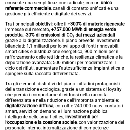
consente una semplificazione radicale, con un
unico
referente commerciale
, canali di contatto unificati e una
gestione più efficiente e digitale dei servizi.
Tra i principali
obiettivi
: oltre il
+300% di materie rigenerate
immesse sul mercato,
+757.000 MWh di energia verde
prodotta
,
-30% di emissioni di CO₂ dai mezzi aziendali
grazie alla digitalizzazione. Il piano prevede investimenti
bilanciati: 1,1 miliardi per lo sviluppo di fonti rinnovabili,
smart cities e distribuzione energetica; 900 milioni per il
rafforzamento delle reti idriche, la resilienza climatica e la
depurazione avanzata; 500 milioni per modernizzare il
ciclo dei rifiuti, aumentare l’autosufficienza impiantistica e
spingere sulla raccolta differenziata.
Tra gli elementi distintivi del piano: cittadini protagonisti
della transizione ecologica, grazie a un sistema di loyalty
che premia i comportamenti virtuosi nella raccolta
differenziata e nella riduzione dell’impronta ambientale;
digitalizzazione diffusa
, con oltre 240.000 nuovi contatori
smart, servizi on demand e illuminazione pubblica
intelligente nelle smart cities;
investimenti per
l’occupazione e la coesione sociale
, con valorizzazione del
personale interno, internalizzazione di competenze