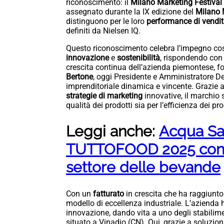
riconoscimento: il
Milano Marketing Festiva
assegnato durante la IX edizione del
Milano M
distinguono per le loro
performance di vendi
definiti da Nielsen IQ.
Questo riconoscimento celebra l’impegno cos
innovazione
e
sostenibilità
, rispondendo con
crescita continua dell’azienda piemontese, fo
Bertone
, oggi Presidente e Amministratore De
imprenditoriale dinamica e vincente. Grazie a
strategie di marketing
innovative, il marchio 
qualità dei prodotti sia per l’efficienza dei pr
Leggi anche:
Acqua Sa
TUTTOFOOD 2025 con no
settore delle bevande
Con un
fatturato
in crescita che ha raggiunto
modello di eccellenza industriale. L’azienda 
innovazione, dando vita a uno degli stabilim
situato a Vinadio (CN). Qui, grazie a soluzio