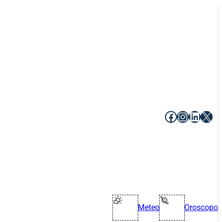
Facebook
Instagr
Linke
X
Meteo
Oroscopo