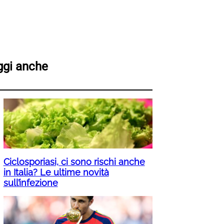
ggi anche
Ciclosporiasi, ci sono rischi anche
in Italia? Le ultime novità
sull’infezione