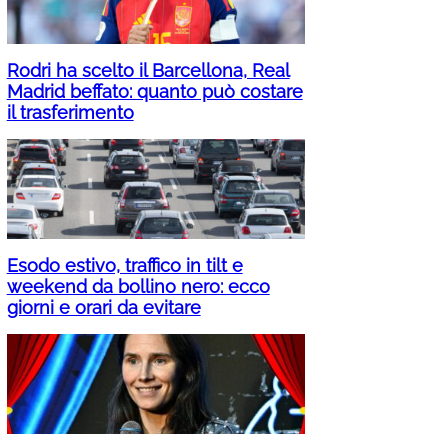
Rodri ha scelto il Barcellona, Real
Madrid beffato: quanto può costare
il trasferimento
Esodo estivo, traffico in tilt e
weekend da bollino nero: ecco
giorni e orari da evitare