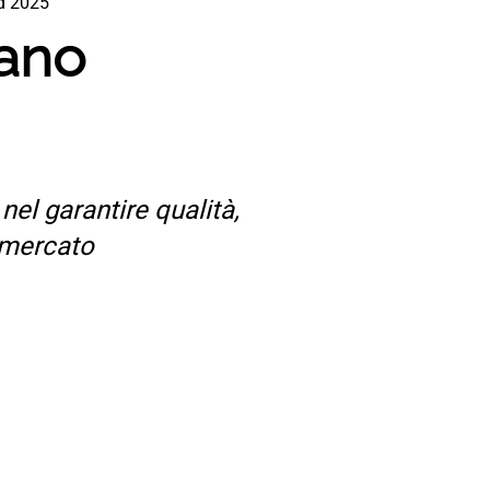
d 2025
lano
el garantire qualità,
 mercato