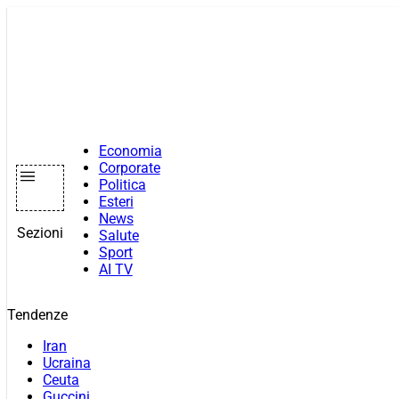
Vai
al
contenuto
Economia
Corporate
Politica
Esteri
News
Sezioni
Salute
Sport
AI TV
Tendenze
Iran
Ucraina
Ceuta
Guccini