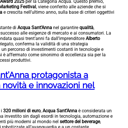
l Award 2025
per la Categoria Acqua. Questo premio,
arketing Festival
, viene conferito alle aziende che si
ta
e crescita nell’ultimo anno, sulla base di criteri oggettivi
tante di
Acqua Sant’Anna
nel garantire
qualità
,
 successo alle esigenze di mercato e ai consumatori. La
ndata quasi trent’anni fa dall’imprenditore
Alberto
legato, conferma la validità di una strategia
 un percorso di investimenti costanti in tecnologie e
si è affermato come sinonimo di eccellenza sia per la
ocessi produttivi.
nt’Anna protagonista a
vità e innovazioni nel
 i
320 milioni di euro
,
Acqua Sant’Anna
è considerata un
ha investito sin dagli esordi in tecnologia, automazione e
enti più moderni al mondo nel
settore del beverage
,
ni robotizzate all’avanguardia e a un costante