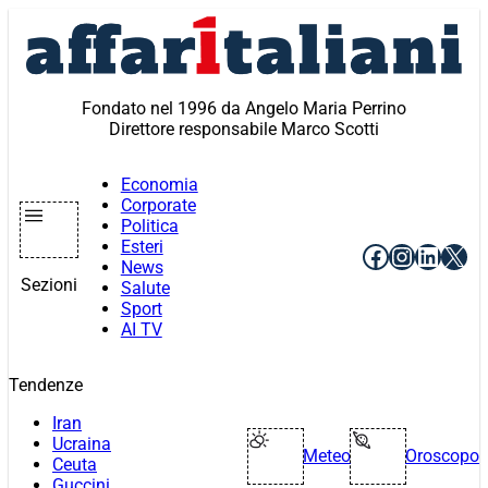
Vai
al
contenuto
Fondato nel 1996 da Angelo Maria Perrino
Direttore responsabile Marco Scotti
Economia
Corporate
Politica
Esteri
Facebook
Instagr
Linke
X
News
Sezioni
Salute
Sport
AI TV
Tendenze
Iran
Ucraina
Meteo
Oroscopo
Ceuta
Guccini