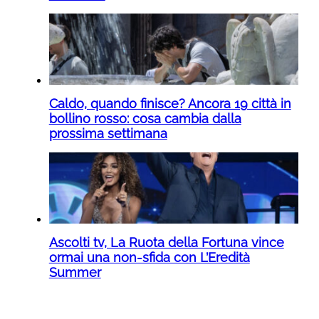
Caldo, quando finisce? Ancora 19 città in
bollino rosso: cosa cambia dalla
prossima settimana
Ascolti tv, La Ruota della Fortuna vince
ormai una non-sfida con L’Eredità
Summer