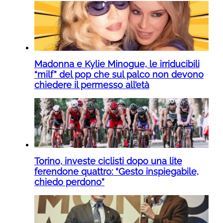
Madonna e Kylie Minogue, le irriducibili
“milf” del pop che sul palco non devono
chiedere il permesso all’età
Torino, investe ciclisti dopo una lite
ferendone quattro: “Gesto inspiegabile,
chiedo perdono”