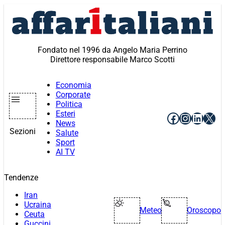
Vai
al
contenuto
Fondato nel 1996 da Angelo Maria Perrino
Direttore responsabile Marco Scotti
Economia
Corporate
Politica
Esteri
Facebook
Instagr
Linke
X
News
Sezioni
Salute
Sport
AI TV
Tendenze
Iran
Ucraina
Meteo
Oroscopo
Ceuta
Guccini