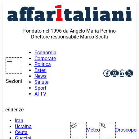
Vai
al
contenuto
Fondato nel 1996 da Angelo Maria Perrino
Direttore responsabile Marco Scotti
Economia
Corporate
Politica
Esteri
Facebook
Instagr
Linke
X
News
Sezioni
Salute
Sport
AI TV
Tendenze
Iran
Ucraina
Meteo
Oroscopo
Ceuta
Guccini