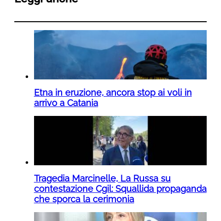
Etna in eruzione, ancora stop ai voli in
arrivo a Catania
Tragedia Marcinelle, La Russa su
contestazione Cgil: Squallida propaganda
che sporca la cerimonia