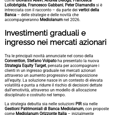
come
Giovanni Allevi
,
Andrea Delogu
,
Francesca
Lollobrigida
,
Francesco Gabbani
,
Peter Diamandis
si è
intrecciata con il racconto – da parte dei
vertici della
Banca
– delle strategie e delle novità che
accompagneranno
Mediolanum
nel 2026.
Investimenti graduali e
ingresso nei mercati azionari
Tra le principali novità annunciate nel corso della
Convention
,
Stefano Volpato
ha presentato la nuova
Strategia Equity Target
, pensata per accompagnare i
clienti in un ingresso graduale nei mercati azionari
attraverso un aumento progressivo dell’esposizione
all’equity. La soluzione nasce in un contesto di elevata
volatilità e punta a ridurre il rischio di decisioni dettate
dall’emotività, attraverso un modello di allocazione
disciplinato e costruito nel tempo.
La strategia debutta sia nelle soluzioni
PIR
sia nelle
Gestioni Patrimoniali di Banca Mediolanum
, con proposte
come
Mediolanum Orizzonte Italia
– inizialmente