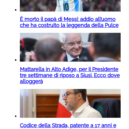
È morto il papà di Messi: addio all’uomo
che ha costruito la leggenda della Pulce
Mattarella in Alto Adige, per il Presidente
tre settimane di riposo a Siusi. Ecco dove
alloggerà
Codice della Strada, patente a 17 anni e