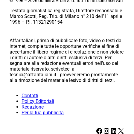
© 1996 – 2026 Uomini & Affari S.r.l. Tutti i diritti sono riservati
Testata giornalistica registrata, Direttore responsabile
Marco Scotti, Reg. Trib. di Milano n° 210 dell’11 aprile
1996 – P.I. 11321290154
Affaritaliani, prima di pubblicare foto, video o testi da
internet, compie tutte le opportune verifiche al fine di
accertarne il libero regime di circolazione e non violare
i diritti di autore o altri diritti esclusivi di terzi. Per
segnalare alla redazione eventuali errori nell’uso del
materiale riservato, scriveteci a
tecnici@affaritaliani.it.: provvederemo prontamente
alla rimozione del materiale lesivo di diritti di terzi.
Contatti
Policy Editoriali
Redazione
Per la tua pubblicità
Facebook
Instagram
LinkedIn
X