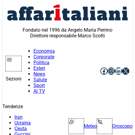
Vai
al
contenuto
Fondato nel 1996 da Angelo Maria Perrino
Direttore responsabile Marco Scotti
Economia
Corporate
Politica
Esteri
Facebook
Instagr
Linke
X
News
Sezioni
Salute
Sport
AI TV
Tendenze
Iran
Ucraina
Meteo
Oroscopo
Ceuta
Guccini