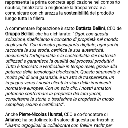
rappresenta la prima concreta applicazione nel comparto
nautico, finalizzata a migliorare la trasparenza e a
comunicare con chiarezza la
sostenibilità
del prodotto
lungo tutta la filiera.
A commentare l’operazione è stato
Battista Bellini
, CEO del
Gruppo Bellini
, che ha dichiarato: “
Oggi, con questa
soluzione, ridefiniamo il concetto di proprietà nel mondo
degli yacht. Con il nostro passaporto digitale, ogni yacht
racconta la sua storia, certifica la sua autenticità,
documenta l’artigianalità e la sostenibilità dei materiali
utilizzati e garantisce la qualità dei processi produttivi.
Tutto è tracciato e verificabile in tempo reale, grazie alla
potenza della tecnologia blockchain. Questo strumento è
molto più di una garanzia: è un atto di trasparenza, un
impegno verso i nostri clienti in vista delle imminenti
normative europee. Con un solo clic, i nostri armatori
potranno confermare la proprietà del loro yacht,
consultarne la storia o trasferirne la proprietà in modo
semplice, sicuro e certificato
“.
Anche
Pierre-Nicolas Hurstel
, CEO e co-fondatore di
Arianee
, ha sottolineato il valore di questa partnership:
“
Siamo orgogliosi di collaborare con Bellini Yacht per