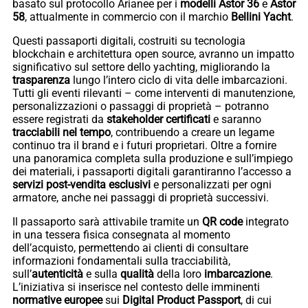
basato sul protocollo Arianee per i
modelli Astor 36
e
Astor
58
, attualmente in commercio con il marchio
Bellini Yacht
.
Questi passaporti digitali, costruiti su tecnologia
blockchain e architettura open source, avranno un impatto
significativo sul settore dello yachting, migliorando la
trasparenza
lungo l’intero ciclo di vita delle imbarcazioni.
Tutti gli eventi rilevanti – come interventi di manutenzione,
personalizzazioni o passaggi di proprietà – potranno
essere registrati da
stakeholder certificati
e saranno
tracciabili nel tempo
, contribuendo a creare un legame
continuo tra il brand e i futuri proprietari. Oltre a fornire
una panoramica completa sulla produzione e sull’impiego
dei materiali, i passaporti digitali garantiranno l’accesso a
servizi post-vendita esclusivi
e personalizzati per ogni
armatore, anche nei passaggi di proprietà successivi.
Il passaporto sarà attivabile tramite un
QR code
integrato
in una tessera fisica consegnata al momento
dell’acquisto, permettendo ai clienti di consultare
informazioni fondamentali sulla tracciabilità,
sull’
autenticità
e sulla
qualità
della loro
imbarcazione
.
L’iniziativa si inserisce nel contesto delle imminenti
normative europee
sui
Digital Product Passport
, di cui