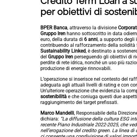
Credito Term Loan a su
per obiettivi di sostenib
BPER Banca
, attraverso la divisione
Corporat
Gruppo Iren
hanno sottoscritto in data odier
euro, della durata di
6 anni
, a supporto degli i
contribuendo al rafforzamento della solidità f
Sustainability Linked
, è destinato a sostenere
del
Gruppo Iren
perseguendo gli obiettivi di ri
perdite di rete idrica, nonché un uso più razio
produzione di energie rinnovabili.
L’operazione si inserisce nel contesto del raf
adeguata agli attuali livelli di rating e con c
Un’ulteriore operazione che evidenzia la comp
sostenibilità
e che coniuga questi due aspetti
raggiungimento dei target prefissati.
Marco Mandelli
, Responsabile della Direzio
dichiara:
“La diffusione della cultura ESG inter
recente Piano Industriale 2022-2025, che vede 
nell’erogazione del credito green. La linea d
ci consente una condivisione di valori importan