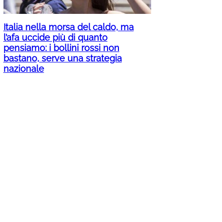
Italia nella morsa del caldo, ma
l’afa uccide più di quanto
pensiamo: i bollini rossi non
bastano, serve una strategia
nazionale