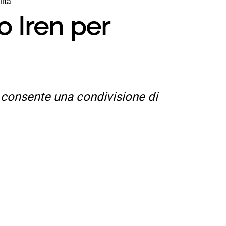
lità
 Iren per
i consente una condivisione di