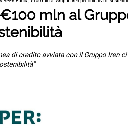
»
BPER Banca, €100 mln al Gruppo Iren per obiettivi di sostenibi
€100 mln al Gruppo
stenibilità
nea di credito avviata con il Gruppo Iren c
ostenibilità”