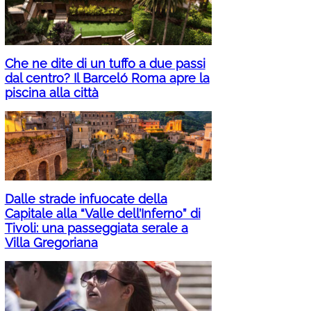
Che ne dite di un tuffo a due passi
dal centro? Il Barceló Roma apre la
piscina alla città
Dalle strade infuocate della
Capitale alla “Valle dell’Inferno” di
Tivoli: una passeggiata serale a
Villa Gregoriana