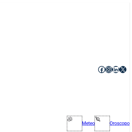
Facebook
Instagr
Linke
X
Meteo
Oroscopo