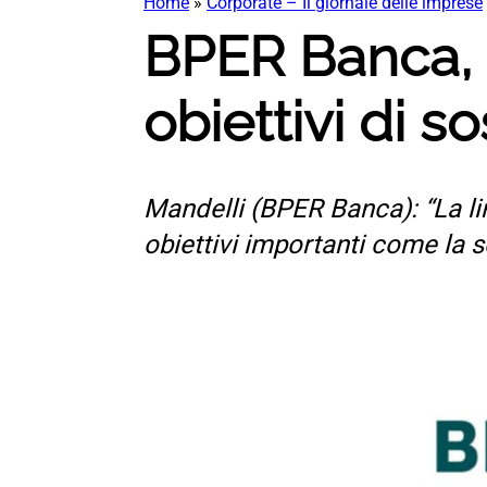
Home
»
Corporate – Il giornale delle imprese
BPER Banca, 
obiettivi di so
Mandelli (BPER Banca): “La li
obiettivi importanti come la s