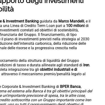
pporto degli investimenti
ilità
e & Investment Banking
guidata da
Marco Mandelli
, e il
na una Linea di Credito Term Loan pari a
100 milioni
di
nvestimenti correlati ad obiettivi di sostenibilità,
inanziaria del Gruppo. Il finanziamento, di tipo
 il piano di investimenti previsti nella strategia al 2030
duzione dell’intensità carbonica, della riduzione delle
nale delle risorse e la progressiva crescita nella
forzamento della struttura di liquidità del Gruppo
ondizioni di tasso e durata allineate agli standard di
Iren
.
leta integrazione tra gli
obiettivi industriali e di
 attraverso il meccanismo premio/penalità legato al
ne Corporate & Investment Banking di
BPER Banca
,
na ed esterna alla Banca è tra gli obiettivi principali del
un’importante previsione di spesa, tra le altre cose,
i credito sottoscritta con un Gruppo importante come Iren
ti, uno su tutti il raggiungimento degli obiettivi di