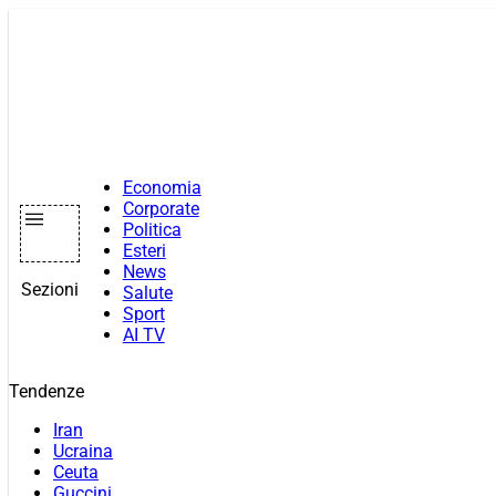
Vai
al
contenuto
Economia
Corporate
Politica
Esteri
News
Sezioni
Salute
Sport
AI TV
Tendenze
Iran
Ucraina
Ceuta
Guccini