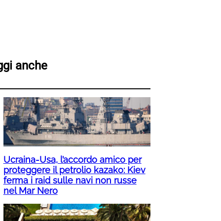
ggi anche
Ucraina-Usa, l’accordo amico per
proteggere il petrolio kazako: Kiev
ferma i raid sulle navi non russe
nel Mar Nero