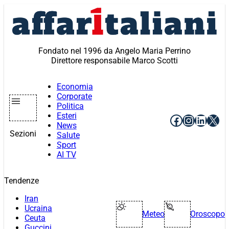
Vai
al
contenuto
Fondato nel 1996 da Angelo Maria Perrino
Direttore responsabile Marco Scotti
Economia
Corporate
Politica
Esteri
Facebook
Instagr
Linke
X
News
Sezioni
Salute
Sport
AI TV
Tendenze
Iran
Ucraina
Meteo
Oroscopo
Ceuta
Guccini