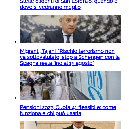
Stelle cadenti di San Lorenzo, quando e
dove si vedranno meglio
Migranti, Tajani: “Rischio terrorismo non
va sottovalutato, stop a Schengen con la
Spagna resta fino al 15 agosto”
Pensioni 2027, Quota 41 flessibile: come
funziona e chi può usarla