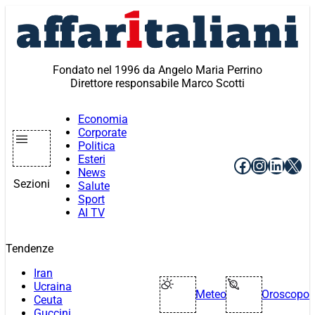
Vai
al
contenuto
Fondato nel 1996 da Angelo Maria Perrino
Direttore responsabile Marco Scotti
Economia
Corporate
Politica
Esteri
Facebook
Instagr
Linke
X
News
Sezioni
Salute
Sport
AI TV
Tendenze
Iran
Ucraina
Meteo
Oroscopo
Ceuta
Guccini