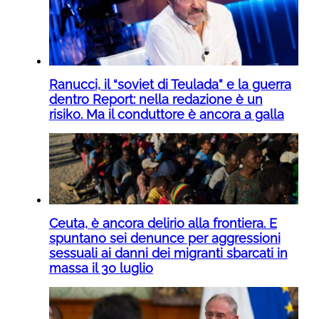
Ranucci, il “soviet di Teulada” e la guerra
dentro Report: nella redazione è un
risiko. Ma il conduttore è ancora a galla
Ceuta, è ancora delirio alla frontiera. E
spuntano sei denunce per aggressioni
sessuali ai danni dei migranti sbarcati in
massa il 30 luglio