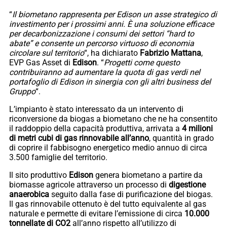
“
Il biometano rappresenta per Edison un asse strategico di
investimento per i prossimi anni. È una soluzione efficace
per decarbonizzazione i consumi dei settori “hard to
abate” e consente un percorso virtuoso di economia
circolare sul territorio
“, ha dichiarato
Fabrizio Mattana
,
EVP Gas Asset di
Edison
. “
Progetti come questo
contribuiranno ad aumentare la quota di gas verdi nel
portafoglio di Edison in sinergia con gli altri business del
Gruppo
“.
L’impianto è stato interessato da un intervento di
riconversione da biogas a biometano che ne ha consentito
il raddoppio della capacità produttiva, arrivata a
4 milioni
di metri cubi di gas rinnovabile all’anno
, quantità in grado
di coprire il fabbisogno energetico medio annuo di circa
3.500 famiglie del territorio.
Il sito produttivo
Edison
genera biometano a partire da
biomasse agricole attraverso un processo di
digestione
anaerobica
seguito dalla fase di purificazione del biogas.
Il gas rinnovabile ottenuto è del tutto equivalente al gas
naturale e permette di evitare l’emissione di circa
10.000
tonnellate di CO2
all’anno rispetto all’utilizzo di