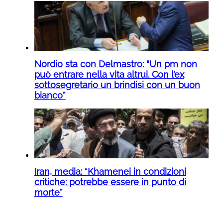
Nordio sta con Delmastro: “Un pm non
può entrare nella vita altrui. Con l’ex
sottosegretario un brindisi con un buon
bianco”
Iran, media: “Khamenei in condizioni
critiche: potrebbe essere in punto di
morte”