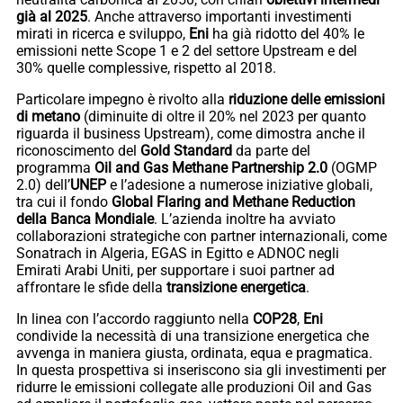
già al 2025
. Anche attraverso importanti investimenti
mirati in ricerca e sviluppo,
Eni
ha già ridotto del 40% le
emissioni nette Scope 1 e 2 del settore Upstream e del
30% quelle complessive, rispetto al 2018.
Particolare impegno è rivolto alla
riduzione delle emissioni
di metano
(diminuite di oltre il 20% nel 2023 per quanto
riguarda il business Upstream), come dimostra anche il
riconoscimento del
Gold Standard
da parte del
programma
Oil and Gas Methane Partnership 2.0
(OGMP
2.0) dell’
UNEP
e l’adesione a numerose iniziative globali,
tra cui il fondo
Global Flaring and Methane Reduction
della Banca Mondiale
. L’azienda inoltre ha avviato
collaborazioni strategiche con partner internazionali, come
Sonatrach in Algeria, EGAS in Egitto e ADNOC negli
Emirati Arabi Uniti, per supportare i suoi partner ad
affrontare le sfide della
transizione energetica
.
In linea con l’accordo raggiunto nella
COP28
,
Eni
condivide la necessità di una transizione energetica che
avvenga in maniera giusta, ordinata, equa e pragmatica.
In questa prospettiva si inseriscono sia gli investimenti per
ridurre le emissioni collegate alle produzioni Oil and Gas