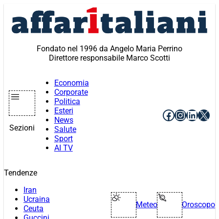
Vai
al
contenuto
Fondato nel 1996 da Angelo Maria Perrino
Direttore responsabile Marco Scotti
Economia
Corporate
Politica
Esteri
Facebook
Instagr
Linke
X
News
Sezioni
Salute
Sport
AI TV
Tendenze
Iran
Ucraina
Meteo
Oroscopo
Ceuta
Guccini