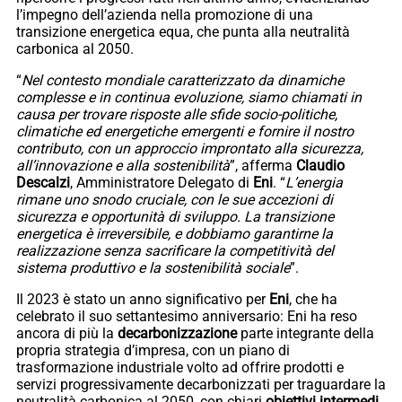
l’impegno dell’azienda nella promozione di una
transizione energetica equa, che punta alla neutralità
carbonica al 2050.
“
Nel contesto mondiale caratterizzato da dinamiche
complesse e in continua evoluzione, siamo chiamati in
causa per trovare risposte alle sfide socio-politiche,
climatiche ed energetiche emergenti e fornire il nostro
contributo, con un approccio improntato alla sicurezza,
all’innovazione e alla sostenibilità
”, afferma
Claudio
Descalzi
, Amministratore Delegato di
Eni
. “
L’energia
rimane uno snodo cruciale, con le sue accezioni di
sicurezza e opportunità di sviluppo. La transizione
energetica è irreversibile, e dobbiamo garantirne la
realizzazione senza sacrificare la competitività del
sistema produttivo e la sostenibilità sociale
”.
Il 2023 è stato un anno significativo per
Eni
, che ha
celebrato il suo settantesimo anniversario: Eni ha reso
ancora di più la
decarbonizzazione
parte integrante della
propria strategia d’impresa, con un piano di
trasformazione industriale volto ad offrire prodotti e
servizi progressivamente decarbonizzati per traguardare la
neutralità carbonica al 2050, con chiari
obiettivi intermedi