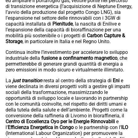
ed ampliare il portafoglio gas, vettore ponte nel percorso
di transizione energetica (l’acquisizione di Neptune Energy,
l’avvio della produzione dal progetto Congo LNG), sia
l’espansione nel settore delle rinnovabili con i 3GW di
capacità installata di
Plenitude
, la nascita di Enilive e
l’espansione della capacità di bioraffinazione per una
mobilità più sostenibile o i progetti di
Carbon Capture &
Storage
, in particolare in Italia e nel Regno Unito.
Continua inoltre l’investimento per accelerare lo sviluppo
industriale della
fusione a confinamento magnetico
, che
permetterebbe di generare grandi quantità di energia a
zero emissioni in modo sicuro e virtualmente illimitato.
La
just transition
resta al centro della strategia di
Eni
e
viene declinata in diversi progetti volti a gestire gli impatti
sociali della trasformazione, massimizzando le
opportunità di sviluppo locale e lavorando in partnership
con le comunità coinvolte, nel rispetto dei diritti umani e
della tutela della salute e dell’ambiente. Progetti come la
conversione della raffineria di Livorno in bioraffineria, il
Centro di Eccellenza Oyo per le Energie Rinnovabili
e
l’
Efficienza Energetica in Congo
o le partnership con l’
ILO
(International Labour Organization) per promuovere la