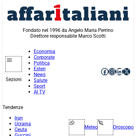
Vai
al
contenuto
Fondato nel 1996 da Angelo Maria Perrino
Direttore responsabile Marco Scotti
Economia
Corporate
Politica
Esteri
Facebook
Instagr
Linke
X
News
Sezioni
Salute
Sport
AI TV
Tendenze
Iran
Ucraina
Meteo
Oroscopo
Ceuta
Guccini