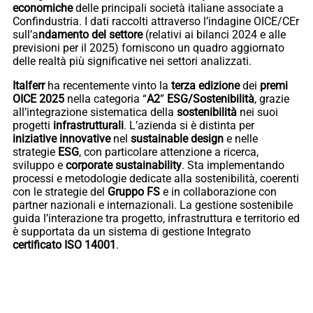
economiche
delle principali società italiane associate a
Confindustria. I dati raccolti attraverso l’indagine OICE/CEr
sull’a
ndamento del settore
(relativi ai bilanci 2024 e alle
previsioni per il 2025) forniscono un quadro aggiornato
delle realtà più significative nei settori analizzati.
Italferr
ha recentemente vinto la
terza
edizione
dei
premi
OICE 2025
nella categoria “
A2
”
ESG/Sostenibilità
, grazie
all’integrazione sistematica della
sostenibilità
nei suoi
progetti
infrastrutturali
. L’azienda si è distinta per
iniziative
innovative
nel
sustainable design
e nelle
strategie
ESG
, con particolare attenzione a ricerca,
sviluppo e
corporate sustainability
. Sta implementando
processi e metodologie dedicate alla sostenibilità, coerenti
con le strategie del
Gruppo FS
e in collaborazione con
partner nazionali e internazionali. La gestione sostenibile
guida l’interazione tra progetto, infrastruttura e territorio ed
è supportata da un sistema di gestione Integrato
certificato
ISO
14001
.