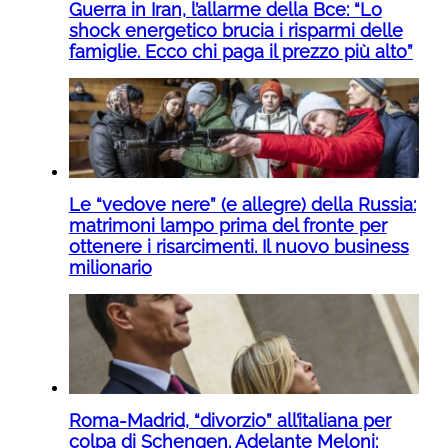
Guerra in Iran, l’allarme della Bce: “Lo
shock energetico brucia i risparmi delle
famiglie. Ecco chi paga il prezzo più alto”
Le “vedove nere” (e allegre) della Russia:
matrimoni lampo prima del fronte per
ottenere i risarcimenti. Il nuovo business
milionario
Roma-Madrid, “divorzio” all’italiana per
colpa di Schengen. Adelante Meloni: