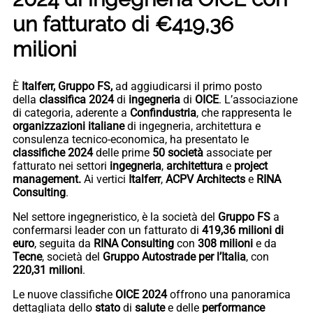
un fatturato di €419,36
milioni
È
Italferr, Gruppo FS,
ad aggiudicarsi il primo posto
della
classifica 2024
di
ingegneria
di
OICE
. L’associazione
di categoria, aderente a
Confindustria
, che rappresenta le
organizzazioni
italiane
di ingegneria, architettura e
consulenza tecnico-economica, ha presentato le
classifiche
2024
delle prime
50
società
associate per
fatturato nei settori
ingegneria
,
architettura
e
project
management.
Ai vertici
Italferr
,
ACPV
Architects
e
RINA
Consulting
.
Nel settore ingegneristico, è la società del
Gruppo FS
a
confermarsi leader con un fatturato di
419,36 milioni di
euro
, seguita da
RINA
Consulting
con
308 milioni
e da
Tecne
, società del
Gruppo Autostrade per l’Italia
, con
220,31 milioni
.
Le nuove classifiche
OICE 2024
offrono una panoramica
dettagliata dello
stato
di
salute
e delle
performance