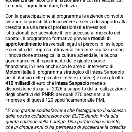
eccellenza dell’economia nazionale tra cui la meccanica,
la moda, l’agroalimentare, l’edilizia.
Con la partecipazione al programma le aziende coinvolte
avranno la possibilità di accedere a servizi di supporto alla
crescita e a una rete di professionisti e investitori
istituzionali per agevolare il loro accesso al mercato dei
capitali. Il programma formativo prevede
moduli di
approfondimento
trasversali legati ai percorsi di sviluppo
e crescita dell’impresa attraverso l’internazionalizzazione,
l’innovazione strategica, la cultura aziendale, la buona
governance ed il reperimento delle giuste risorse
finanziarie, in linea anche con le aree di intervento di
Motore Italia
(il programma strategico di Intesa Sanpaolo
per il rilancio delle piccole e medie imprese) e con gli oltre
410 miliardi
di euro che
Intesa Sanpaolo
mette a
disposizione da qui al 2026 a supporto della realizzazione
degli obiettivi del
PNRR
, dei quali 270 destinati alle
imprese e di questi 120 specificamente alle PMI.
“
E’ con grande soddisfazione che festeggiamo il successo
della nostra collaborazione con ELITE dando il via alla
quinta edizione della Lounge. Una partnership vincente,
che in cinque anni ci ha permesso di accelerare la crescita