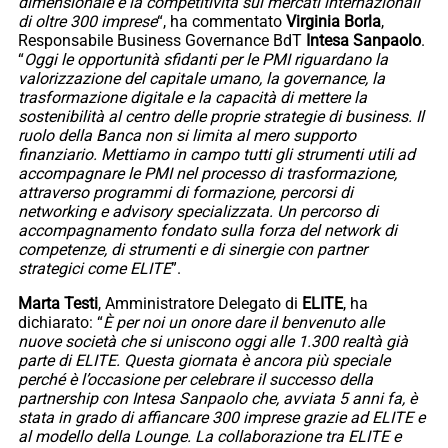
dimensionale e la competitività sui mercati internazionali
di oltre 300 imprese
“, ha commentato
Virginia Borla
,
Responsabile Business Governance BdT
Intesa Sanpaolo
.
“
Oggi le opportunità sfidanti per le PMI riguardano la
valorizzazione del capitale umano, la governance, la
trasformazione digitale e la capacità di mettere la
sostenibilità al centro delle proprie strategie di business. Il
ruolo della Banca non si limita al mero supporto
finanziario. Mettiamo in campo tutti gli strumenti utili ad
accompagnare le PMI nel processo di trasformazione,
attraverso programmi di formazione, percorsi di
networking e advisory specializzata. Un percorso di
accompagnamento fondato sulla forza del network di
competenze, di strumenti e di sinergie con partner
strategici come ELITE
”.
Marta Testi
, Amministratore Delegato di
ELITE
, ha
dichiarato: “
È per noi un onore dare il benvenuto alle
nuove società che si uniscono oggi alle 1.300 realtà già
parte di ELITE. Questa giornata è ancora più speciale
perché è l’occasione per celebrare il successo della
partnership con Intesa Sanpaolo che, avviata 5 anni fa, è
stata in grado di affiancare 300 imprese grazie ad ELITE e
al modello della Lounge. La collaborazione tra ELITE e