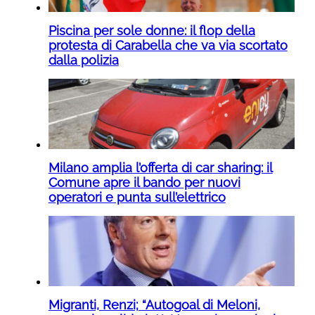
Piscina per sole donne: il flop della
protesta di Carabella che va via scortato
dalla polizia
Milano amplia l’offerta di car sharing: il
Comune apre il bando per nuovi
operatori e punta sull’elettrico
Migranti, Renzi; “Autogoal di Meloni,