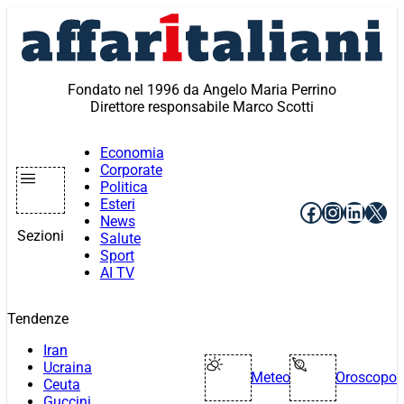
Vai
al
contenuto
Fondato nel 1996 da Angelo Maria Perrino
Direttore responsabile Marco Scotti
Economia
Corporate
Politica
Esteri
Facebook
Instagr
Linke
X
News
Sezioni
Salute
Sport
AI TV
Tendenze
Iran
Ucraina
Meteo
Oroscopo
Ceuta
Guccini