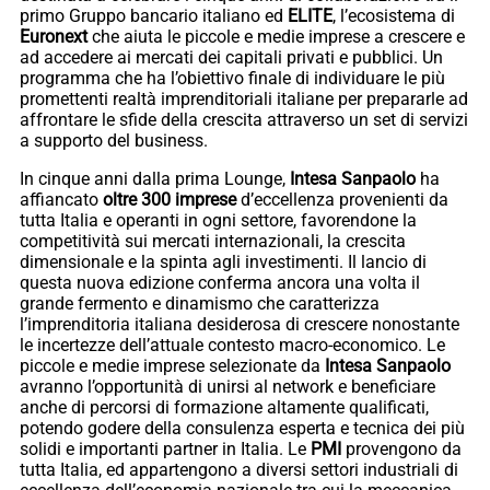
primo Gruppo bancario italiano ed
ELITE
, l’ecosistema di
Euronext
che aiuta le piccole e medie imprese a crescere e
ad accedere ai mercati dei capitali privati e pubblici. Un
programma che ha l’obiettivo finale di individuare le più
promettenti realtà imprenditoriali italiane per prepararle ad
affrontare le sfide della crescita attraverso un set di servizi
a supporto del business.
In cinque anni dalla prima Lounge,
Intesa Sanpaolo
ha
affiancato
oltre 300 imprese
d’eccellenza provenienti da
tutta Italia e operanti in ogni settore, favorendone la
competitività sui mercati internazionali, la crescita
dimensionale e la spinta agli investimenti. Il lancio di
questa nuova edizione conferma ancora una volta il
grande fermento e dinamismo che caratterizza
l’imprenditoria italiana desiderosa di crescere nonostante
le incertezze dell’attuale contesto macro-economico. Le
piccole e medie imprese selezionate da
Intesa Sanpaolo
avranno l’opportunità di unirsi al network e beneficiare
anche di percorsi di formazione altamente qualificati,
potendo godere della consulenza esperta e tecnica dei più
solidi e importanti partner in Italia. Le
PMI
provengono da
tutta Italia, ed appartengono a diversi settori industriali di