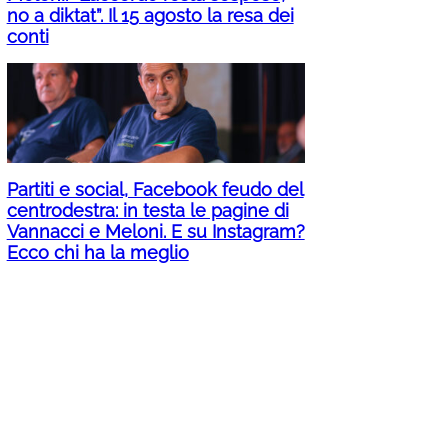
no a diktat”. Il 15 agosto la resa dei
conti
Partiti e social, Facebook feudo del
centrodestra: in testa le pagine di
Vannacci e Meloni. E su Instagram?
Ecco chi ha la meglio