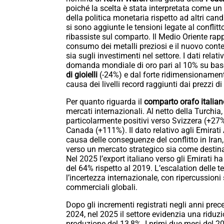
poiché la scelta è stata interpretata come un
della politica monetaria rispetto ad altri candid
si sono aggiunte le tensioni legate al conflit
ribassiste sul comparto. Il Medio Oriente rapp
consumo dei metalli preziosi e il nuovo conte
sia sugli investimenti nel settore. I dati rela
domanda mondiale di oro pari al 10% su base
di gioielli
(-24%) e dal forte ridimensionamen
causa dei livelli record raggiunti dai prezzi di
Per quanto riguarda il
comparto orafo italian
mercati internazionali. Al netto della Turchia,
particolarmente positivi verso Svizzera (+27
Canada (+111%). Il dato relativo agli Emirati A
causa delle conseguenze del conflitto in Iran
verso un mercato strategico sia come destina
Nel 2025 l’export italiano verso gli Emirati h
del 64% rispetto al 2019. L’escalation delle
l’incertezza internazionale, con ripercussioni 
commerciali globali.
Dopo gli incrementi registrati negli anni pre
2024, nel 2025 il settore evidenzia una riduz
produzione del 13,8%. I primi due mesi del 