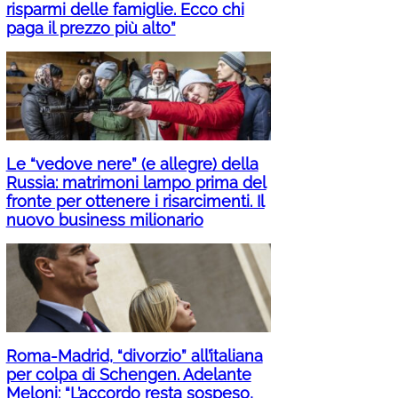
risparmi delle famiglie. Ecco chi
paga il prezzo più alto”
Le “vedove nere” (e allegre) della
Russia: matrimoni lampo prima del
fronte per ottenere i risarcimenti. Il
nuovo business milionario
Roma-Madrid, “divorzio” all’italiana
per colpa di Schengen. Adelante
Meloni: “L’accordo resta sospeso,