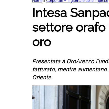
Home
»
Corporate – Il giornale delle imprese
Intesa Sanpao
settore orafo
oro
Presentata a OroArezzo l’undic
fatturato, mentre aumentano l
Oriente