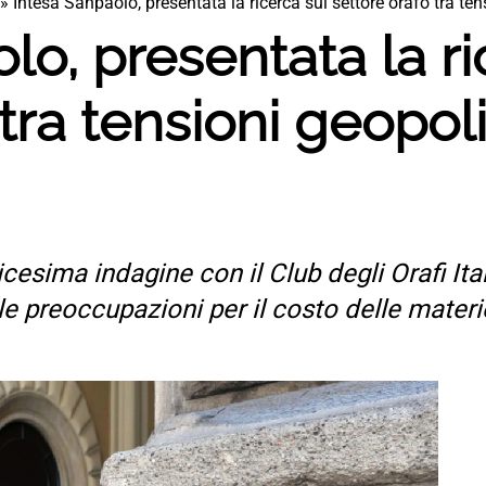
»
Intesa Sanpaolo, presentata la ricerca sul settore orafo tra ten
lo, presentata la ri
 tra tensioni geopol
esima indagine con il Club degli Orafi Ita
e preoccupazioni per il costo delle materi