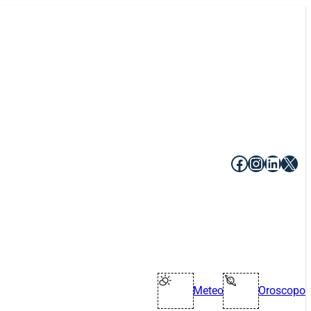
Facebook
Instagr
Linke
X
Meteo
Oroscopo