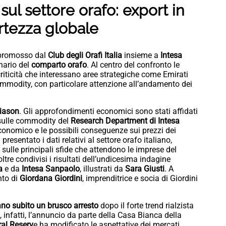
sul settore orafo: export in
ertezza globale
 promosso dal
Club degli Orafi Italia
insieme a
Intesa
enario del
comparto orafo
. Al centro del confronto le
criticità che interessano aree strategiche come Emirati
 commodity, con particolare attenzione all’andamento dei
iason
. Gli approfondimenti economici sono stati affidati
 sulle commodity del
Research Department di
Intesa
economico e le possibili conseguenze sui prezzi dei
presentato i dati relativi al settore orafo italiano,
sulle principali sfide che attendono le imprese del
ltre condivisi i risultati dell’undicesima indagine
a
e da
Intesa Sanpaolo
, illustrati da
Sara Giusti
. A
ento di
Giordana Giordini
, imprenditrice e socia di Giordini
no subito un brusco arresto
dopo il forte trend rialzista
, infatti, l’annuncio da parte della Casa Bianca della
al Reserv
e ha modificato le aspettative dei mercati,