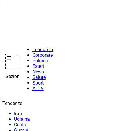
Vai
al
contenuto
Economia
Corporate
Politica
Esteri
News
Sezioni
Salute
Sport
AI TV
Tendenze
Iran
Ucraina
Ceuta
Guccini