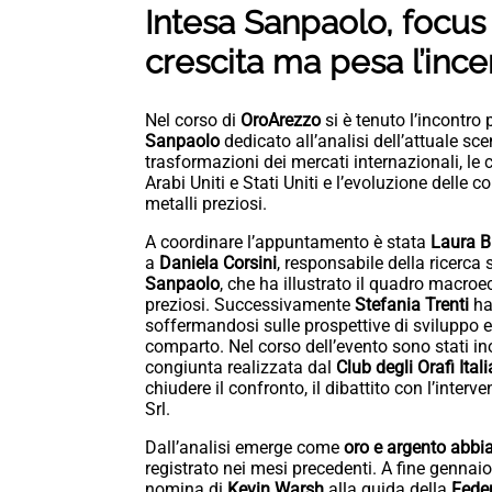
Intesa Sanpaolo, focus 
crescita ma pesa l’inc
Nel corso di
OroArezzo
si è tenuto l’incontro
Sanpaolo
dedicato all’analisi dell’attuale sc
trasformazioni dei mercati internazionali, le 
Arabi Uniti e Stati Uniti e l’evoluzione delle
metalli preziosi.
A coordinare l’appuntamento è stata
Laura B
a
Daniela Corsini
, responsabile della ricerca
Sanpaolo
, che ha illustrato il quadro macro
preziosi. Successivamente
Stefania Trenti
ha 
soffermandosi sulle prospettive di sviluppo e 
comparto. Nel corso dell’evento sono stati ino
congiunta realizzata dal
Club degli Orafi Itali
chiudere il confronto, il dibattito con l’interv
Srl.
Dall’analisi emerge come
oro e argento abbia
registrato nei mesi precedenti. A fine gennaio
nomina di
Kevin Warsh
alla guida della
Feder