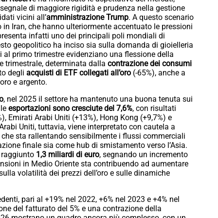
 segnale di maggiore rigidità e prudenza nella gestione
ati vicini all’
amministrazione Trump
. A questo scenario
to in Iran, che hanno ulteriormente accentuato le pressioni
resenta infatti uno dei principali poli mondiali di
sto geopolitico ha inciso sia sulla domanda di gioielleria
tivi al primo trimestre evidenziano una flessione della
 trimestrale, determinata dalla
contrazione dei consumi
to degli
acquisti di ETF collegati all’oro
(-65%), anche a
 oro e argento.
o
, nel 2025 il settore ha mantenuto una buona tenuta sui
 le
esportazioni sono cresciute del 7,6%
, con risultati
%), Emirati Arabi Uniti (+13%), Hong Kong (+9,7%) e
rabi Uniti, tuttavia, viene interpretato con cautela a
, che sta rallentando sensibilmente i flussi commerciali
zione finale sia come hub di smistamento verso l’Asia.
a raggiunto
1,3 miliardi di euro
, segnando un incremento
 tensioni in Medio Oriente sta contribuendo ad aumentare
sulla volatilità dei prezzi dell’oro e sulle dinamiche
cedenti, pari al +19% nel 2022, +6% nel 2023 e +4% nel
ione del fatturato del 5% e una contrazione della
2026 mostrano un quadro ancora più complesso, con un