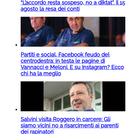
“L’accordo resta sospeso, no a diktat”. Il 15
agosto la resa dei conti
Partiti e social, Facebook feudo del
centrodestra: in testa le pagine di
Vannacci e Meloni. E su Instagram? Ecco
chi ha la meglio
Salvini visita Roggero in carcere: Gli
siamo vicini no a risarcimenti ai parenti
dei rapinatori