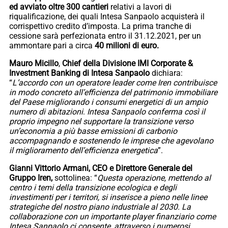
ed avviato oltre 300 cantieri
relativi a lavori di
riqualificazione, dei quali Intesa Sanpaolo acquisterà il
corrispettivo credito d’imposta. La prima tranche di
cessione sarà perfezionata entro il 31.12.2021, per un
ammontare pari a circa
40 milioni di euro.
Mauro Micillo
,
Chief della Divisione IMI Corporate &
Investment Banking di Intesa Sanpaolo
dichiara:
“
L’accordo con un operatore leader come Iren contribuisce
in modo concreto all’efficienza del patrimonio immobiliare
del Paese migliorando i consumi energetici di un ampio
numero di abitazioni
.
Intesa Sanpaolo conferma così il
proprio impegno nel supportare la transizione verso
un’economia a più basse emissioni di carbonio
accompagnando e sostenendo le imprese che agevolano
il miglioramento dell’efficienza energetica
”.
Gianni Vittorio Armani, CEO e Direttore Generale del
Gruppo Iren,
sottolinea: “
Questa operazione, mettendo al
centro i temi della transizione ecologica e degli
investimenti per i territori, si inserisce a pieno nelle linee
strategiche del nostro piano industriale al 2030. La
collaborazione con un importante player finanziario come
Intesa Sanpaolo ci consente, attraverso i numerosi