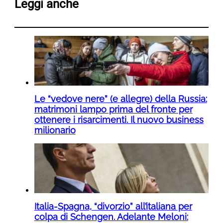
Leggi anche
Le “vedove nere” (e allegre) della Russia:
matrimoni lampo prima del fronte per
ottenere i risarcimenti. Il nuovo business
milionario
Italia-Spagna, “divorzio” all’italiana per
colpa di Schengen. Adelante Meloni: