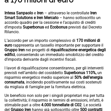
Intesa Sanpaolo
e
Iren
– attraverso le controllate
Iren
Smart Solutions e Iren Mercato
– hanno sottoscritto un
accordo quadro per la cessione e l’acquisto di crediti
d’imposta
Superbonus
ed
Ecobonus
previsti dal Decreto
Rilancio.
L’accordo per un importo complessivo di
170 milioni di
euro
rappresenta un tassello importante per supportare il
Gruppo Iren
nei progetti di
riqualificazione energetica degli
edifici
, consentendo un immediato smobilizzo del credito
d’imposta derivante dagli incentivi fiscali.
I lavori di riqualificazione consentiranno, per gli interventi
previsti nell’ambito del cosiddetto
Superbonus 110%,
un
risparmio energetico medio superiore al
50% dell’energia
consumata
, incidendo positivamente sui costi sostenuti
da migliaia di famiglie per la fornitura elettrica.
Un beneficio non solo per i singoli proprietari ma per tutta
la collettività; il risparmio in termini di emissioni, infatti, è
stimabile pari a oltre
4.000 tonnellate di C0
2
. Le società
del
Gruppo Iren
hanno già sottoscritto oltre
500 contratti