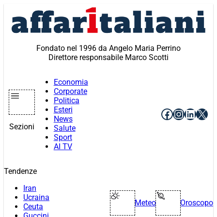
Vai
al
contenuto
Fondato nel 1996 da Angelo Maria Perrino
Direttore responsabile Marco Scotti
Economia
Corporate
Politica
Esteri
Facebook
Instagr
Linke
X
News
Sezioni
Salute
Sport
AI TV
Tendenze
Iran
Ucraina
Meteo
Oroscopo
Ceuta
Guccini