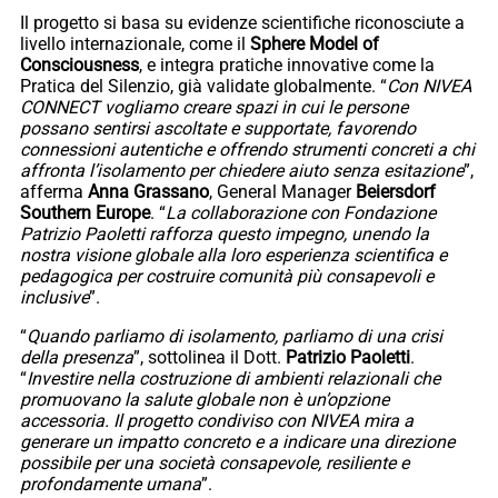
Il progetto si basa su evidenze scientifiche riconosciute a
livello internazionale, come il
Sphere Model of
Consciousness
, e integra pratiche innovative come la
Pratica del Silenzio, già validate globalmente. “
Con NIVEA
CONNECT vogliamo creare spazi in cui le persone
possano sentirsi ascoltate e supportate, favorendo
connessioni autentiche e offrendo strumenti concreti a chi
affronta l’isolamento per chiedere aiuto senza esitazione
”,
afferma
Anna
Grassano
, General Manager
Beiersdorf
Southern Europe
. “
La collaborazione con Fondazione
Patrizio Paoletti rafforza questo impegno, unendo la
nostra visione globale alla loro esperienza scientifica e
pedagogica per costruire comunità più consapevoli e
inclusive
”.
“
Quando parliamo di isolamento, parliamo di una crisi
della presenza
”, sottolinea il Dott.
Patrizio Paoletti
.
“
Investire nella costruzione di ambienti relazionali che
promuovano la salute globale non è un’opzione
accessoria. Il progetto condiviso con NIVEA mira a
generare un impatto concreto e a indicare una direzione
possibile per una società consapevole, resiliente e
profondamente umana
”.