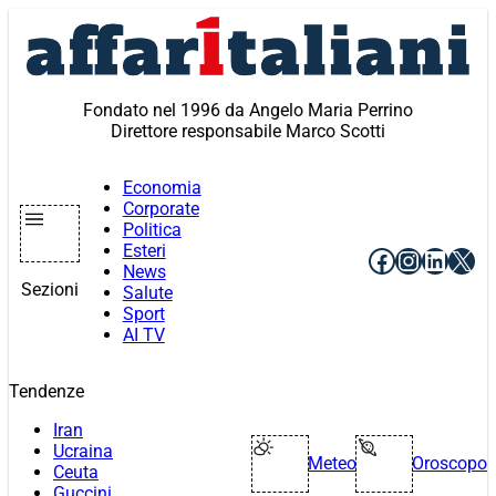
Vai
al
contenuto
Fondato nel 1996 da Angelo Maria Perrino
Direttore responsabile Marco Scotti
Economia
Corporate
Politica
Esteri
Facebook
Instagr
Linke
X
News
Sezioni
Salute
Sport
AI TV
Tendenze
Iran
Ucraina
Meteo
Oroscopo
Ceuta
Guccini