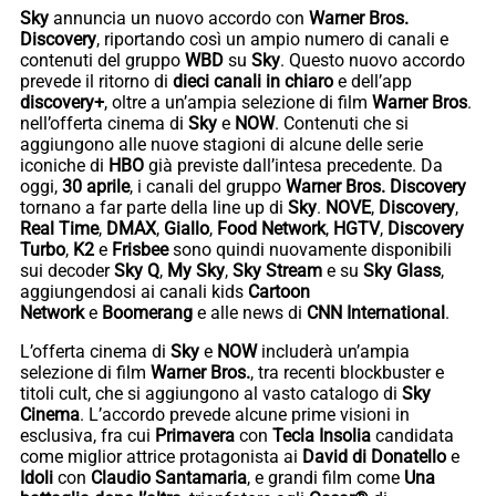
Sky
annuncia un nuovo accordo con
Warner Bros.
Discovery
, riportando così un ampio numero di canali e
contenuti del gruppo
WBD
su
Sky
. Questo nuovo accordo
prevede il ritorno di
dieci canali in chiaro
e dell’app
discovery+
, oltre a un’ampia selezione di film
Warner Bros
.
nell’offerta cinema di
Sky
e
NOW
. Contenuti che si
aggiungono alle nuove stagioni di alcune delle serie
iconiche di
HBO
già previste dall’intesa precedente. Da
oggi,
30 aprile
, i canali del gruppo
Warner Bros. Discovery
tornano a far parte della line up di
Sky
.
NOVE
,
Discovery
,
Real Time
,
DMAX
,
Giallo
,
Food Network
,
HGTV
,
Discovery
Turbo
,
K2
e
Frisbee
sono quindi nuovamente disponibili
sui decoder
Sky Q
,
My Sky
,
Sky Stream
e su
Sky Glass
,
aggiungendosi ai canali kids
Cartoon
Network
e
Boomerang
e alle news di
CNN International
.
L’offerta cinema di
Sky
e
NOW
includerà un’ampia
selezione di film
Warner Bros.
, tra recenti blockbuster e
titoli cult, che si aggiungono al vasto catalogo di
Sky
Cinema
. L’accordo prevede alcune prime visioni in
esclusiva, fra cui
Primavera
con
Tecla Insolia
candidata
come miglior attrice protagonista ai
David di Donatello
e
Idoli
con
Claudio Santamaria
, e grandi film come
Una