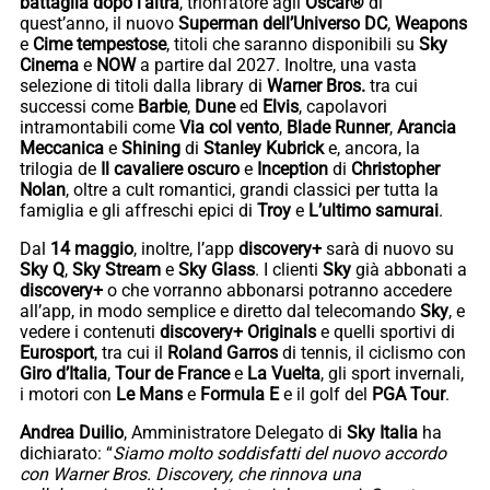
battaglia dopo l’altra
, trionfatore agli
Oscar®
di
quest’anno, il nuovo
Superman dell’Universo DC
,
Weapons
e
Cime tempestose
, titoli che saranno disponibili su
Sky
Cinema
e
NOW
a partire dal 2027. Inoltre, una vasta
selezione di titoli dalla library di
Warner Bros.
tra cui
successi come
Barbie
,
Dune
ed
Elvis
, capolavori
intramontabili come
Via col vento
,
Blade Runner
,
Arancia
Meccanica
e
Shining
di
Stanley Kubrick
e, ancora, la
trilogia de
Il cavaliere oscuro
e
Inception
di
Christopher
Nolan
, oltre a cult romantici, grandi classici per tutta la
famiglia e gli affreschi epici di
Troy
e
L’ultimo samurai
.
Dal
14 maggio
, inoltre, l’app
discovery+
sarà di nuovo su
Sky Q
,
Sky Stream
e
Sky Glass
. I clienti
Sky
già abbonati a
discovery+
o che vorranno abbonarsi potranno accedere
all’app, in modo semplice e diretto dal telecomando
Sky
, e
vedere i contenuti
discovery+ Originals
e quelli sportivi di
Eurosport
, tra cui il
Roland Garros
di tennis, il ciclismo con
Giro d’Italia
,
Tour de France
e
La Vuelta
, gli sport invernali,
i motori con
Le Mans
e
Formula E
e il golf del
PGA Tour
.
Andrea
Duilio
, Amministratore Delegato di
Sky Italia
ha
dichiarato: “
Siamo molto soddisfatti del nuovo accordo
con Warner Bros. Discovery, che rinnova una