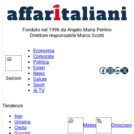
Vai
al
contenuto
Fondato nel 1996 da Angelo Maria Perrino
Direttore responsabile Marco Scotti
Economia
Corporate
Politica
Esteri
Facebook
Instagr
Linke
X
News
Sezioni
Salute
Sport
AI TV
Tendenze
Iran
Ucraina
Meteo
Oroscopo
Ceuta
Guccini