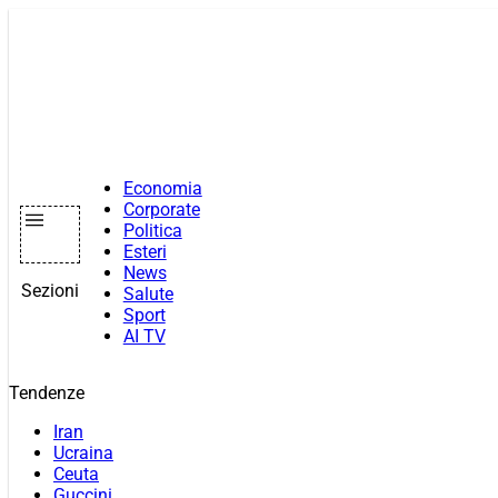
Vai
al
contenuto
Economia
Corporate
Politica
Esteri
News
Sezioni
Salute
Sport
AI TV
Tendenze
Iran
Ucraina
Ceuta
Guccini