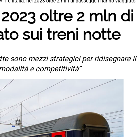
»
Trenitalia: nel 2023 oltre 2 mln di passeggeri hanno viaggiato s
l 2023 oltre 2 mln d
to sui treni notte
notte sono mezzi strategici per ridisegnare i
ermodalità e competitività”