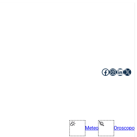
Facebook
Instagr
Linke
X
Meteo
Oroscopo