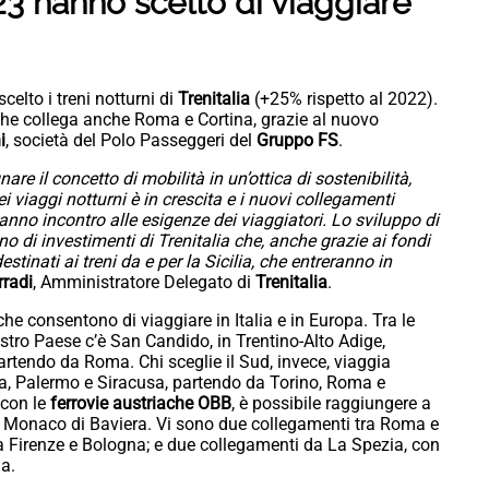
3 hanno scelto di viaggiare
elto i treni notturni di
Trenitalia
(+25% rispetto al 2022).
he collega anche Roma e Cortina, grazie al nuovo
i
, società del Polo Passeggeri del
Gruppo FS
.
nare il concetto di mobilità in un’ottica di sostenibilità,
 viaggi notturni è in crescita e i nuovi collegamenti
vanno incontro alle esigenze dei viaggiatori. Lo sviluppo di
o di investimenti di Trenitalia che, anche grazie ai fondi
tinati ai treni da e per la Sicilia, che entreranno in
rradi
, Amministratore Delegato di
Trenitalia
.
he consentono di viaggiare in Italia e in Europa. Tra le
stro Paese c’è San Candido, in Trentino-Alto Adige,
partendo da Roma. Chi sceglie il Sud, invece, viaggia
a, Palermo e Siracusa, partendo da Torino, Roma e
 con le
ferrovie austriache OBB
, è possibile raggiungere a
a e Monaco di Baviera. Vi sono due collegamenti tra Roma e
 a Firenze e Bologna; e due collegamenti da La Spezia, con
a.