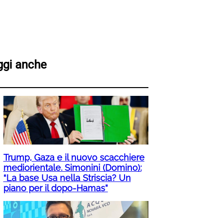
ggi anche
Trump, Gaza e il nuovo scacchiere
mediorientale. Simonini (Domino):
“La base Usa nella Striscia? Un
piano per il dopo-Hamas”