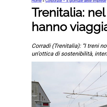
Home
»
Corporate – Il giornale delle imprese
Trenitalia: ne
hanno viaggia
Corradi (Trenitalia): “I treni 
un’ottica di sostenibilità, int