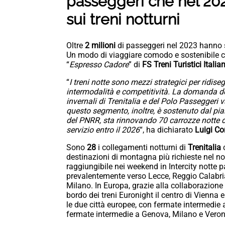
passeggeri che nel 202
sui treni notturni
Oltre
2 milioni
di passeggeri nel 2023 hanno sc
Un modo di viaggiare comodo e sostenibile c
“
Espresso Cadore
” di
FS Treni Turistici Italian
“
I treni notte sono mezzi strategici per ridiseg
intermodalità e competitività. La domanda dei
invernali di Trenitalia e del Polo Passeggeri 
questo segmento, inoltre, è sostenuto dal pian
del PNRR, sta rinnovando 70 carrozze notte des
servizio entro il 2026
“, ha dichiarato
Luigi Co
Sono
28
i collegamenti notturni di
Trenitalia
c
destinazioni di montagna più richieste nel no
raggiungibile nei weekend in Intercity notte 
prevalentemente verso Lecce, Reggio Calabri
Milano. In Europa, grazie alla collaborazione
bordo dei treni Euronight il centro di Vienn
le due città europee, con fermate intermedie
fermate intermedie a Genova, Milano e Veron