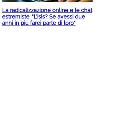
La radicalizzazione online e le chat
estremiste: “L’Isis? Se avessi due
anni in più farei parte di loro”