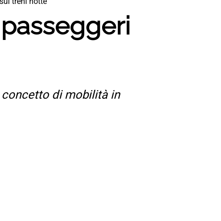
ui treni notte
i passeggeri
l concetto di mobilità in