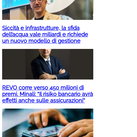
Siccità e infrastrutture, la sfida
dell’acqua vale miliardi e richiede
un nuovo modello di gestione
REVO corre verso 450 milioni di
premi. Minali: “Il risiko bancario avrà
effetti anche sulle assicurazioni”