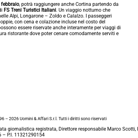
5 febbraio
, potrà raggiungere anche Cortina partendo da
di
FS Treni Turistici Italiani
. Un viaggio notturno che
nelle Alpi, Longarone – Zoldo e Calalzo. I passeggeri
doppie, con cena e colazione incluse nel costo del
 possono essere riservate anche interamente per viaggi di
tura ristorante dove poter cenare comodamente serviti e
6 – 2026 Uomini & Affari S.r.l. Tutti i diritti sono riservati
ata giornalistica registrata, Direttore responsabile Marco Scotti, 
 – P.I. 11321290154