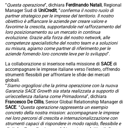
“
Questa operazione
”, dichiara
Ferdinando Natali
, Regional
Manager Sud di
UniCredit
, “
conferma il nostro ruolo di
partner strategico per le imprese del territorio. Il nostro
obiettivo è affiancare le aziende per creare valore e
favorirne la crescita, supportandole nel rafforzamento del
loro posizionamento su un mercato in continua
evoluzione. Grazie alla forza del nostro network, alle
competenze specialistiche del nostro team e a soluzioni
su misura, agiamo come partner di riferimento per le
aziende fornendo loro concrete leve per lo sviluppo
”.
La collaborazione si inserisce nella missione di
SACE
di
accompagnare le imprese italiane verso l’estero, offrendo
strumenti flessibili per affrontare le sfide dei mercati
globali.
“
Siamo orgogliosi che la prima operazione con la nuova
Garanzia SACE Growth sia stata realizzata a supporto di
un’eccellenza italiana come Primadonna
”, dichiara
Francesco De
Cillis
, Senior Global Relationship Manager di
SACE
. “
Questa operazione rappresenta un esempio
concreto della nostra mission: accompagnare le imprese
nei loro percorsi di crescita e internazionalizzazione con
strumenti capaci di rispondere in modo rapido, flessibile e