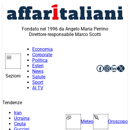
Vai
al
contenuto
Fondato nel 1996 da Angelo Maria Perrino
Direttore responsabile Marco Scotti
Economia
Corporate
Politica
Esteri
Facebook
Instagr
Linke
X
News
Sezioni
Salute
Sport
AI TV
Tendenze
Iran
Ucraina
Meteo
Oroscopo
Ceuta
Guccini