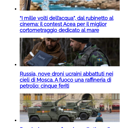
“I mille volti dell’acqua”, dal rubinetto al
cinema: il contest Acea per il miglior
cortometraggio dedicato al mare
Russia, nove droni ucraini abbattuti nei
cieli di Mosca. A fuoco una raffineria di
petrolio: cinque feriti