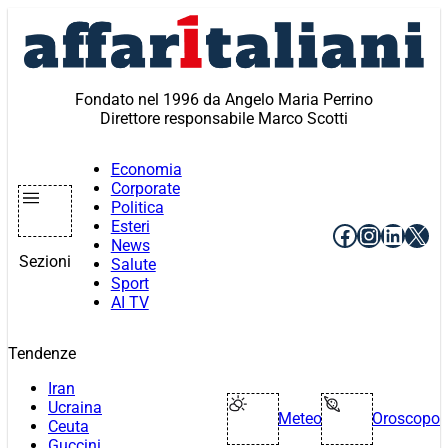
Vai
al
contenuto
Fondato nel 1996 da Angelo Maria Perrino
Direttore responsabile Marco Scotti
Economia
Corporate
Politica
Esteri
Facebook
Instagr
Linke
X
News
Sezioni
Salute
Sport
AI TV
Tendenze
Iran
Ucraina
Meteo
Oroscopo
Ceuta
Guccini