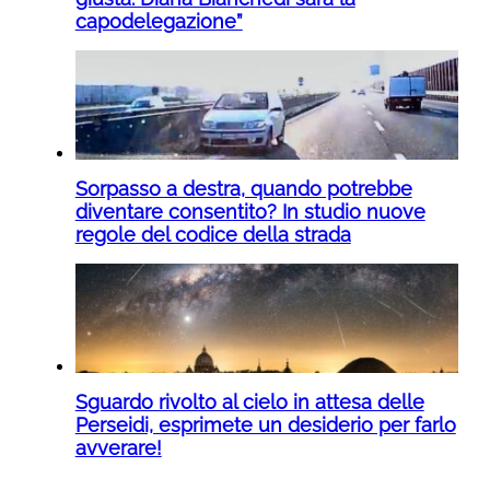
capodelegazione”
Sorpasso a destra, quando potrebbe
diventare consentito? In studio nuove
regole del codice della strada
Sguardo rivolto al cielo in attesa delle
Perseidi, esprimete un desiderio per farlo
avverare!