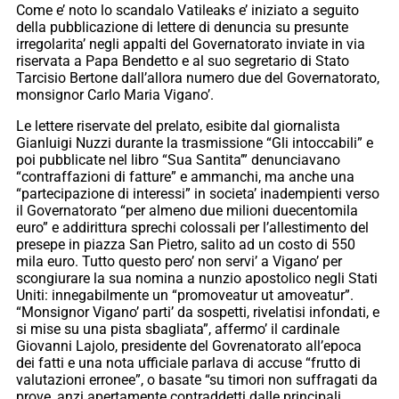
Come e’ noto lo scandalo Vatileaks e’ iniziato a seguito
della pubblicazione di lettere di denuncia su presunte
irregolarita’ negli appalti del Governatorato inviate in via
riservata a Papa Bendetto e al suo segretario di Stato
Tarcisio Bertone dall’allora numero due del Governatorato,
monsignor Carlo Maria Vigano’.
Le lettere riservate del prelato, esibite dal giornalista
Gianluigi Nuzzi durante la trasmissione “Gli intoccabili” e
poi pubblicate nel libro “Sua Santita’” denunciavano
“contraffazioni di fatture” e ammanchi, ma anche una
“partecipazione di interessi” in societa’ inadempienti verso
il Governatorato “per almeno due milioni duecentomila
euro” e addirittura sprechi colossali per l’allestimento del
presepe in piazza San Pietro, salito ad un costo di 550
mila euro. Tutto questo pero’ non servi’ a Vigano’ per
scongiurare la sua nomina a nunzio apostolico negli Stati
Uniti: innegabilmente un “promoveatur ut amoveatur”.
“Monsignor Vigano’ parti’ da sospetti, rivelatisi infondati, e
si mise su una pista sbagliata”, affermo’ il cardinale
Giovanni Lajolo, presidente del Govrenatorato all’epoca
dei fatti e una nota ufficiale parlava di accuse “frutto di
valutazioni erronee”, o basate “su timori non suffragati da
prove, anzi apertamente contraddetti dalle principali