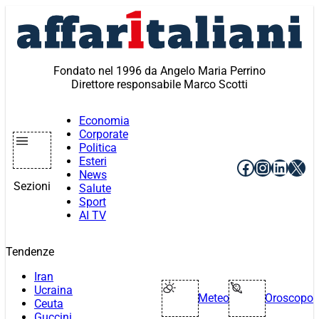
Vai
al
contenuto
Fondato nel 1996 da Angelo Maria Perrino
Direttore responsabile Marco Scotti
Economia
Corporate
Politica
Esteri
Facebook
Instagr
Linke
X
News
Sezioni
Salute
Sport
AI TV
Tendenze
Iran
Ucraina
Meteo
Oroscopo
Ceuta
Guccini