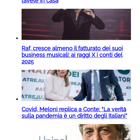
l’avete in casa
Raf, cresce almeno il fatturato dei suoi
business musicali: ai raggi X i conti del
2025
Covid, Meloni replica a Conte: “La verità
sulla pandemia è un diritto degli italiani”