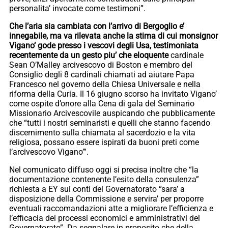
personalita’ invocate come testimoni”.
Che l’aria sia cambiata con l’arrivo di Bergoglio e’
innegabile, ma va rilevata anche la stima di cui monsignor
Vigano’ gode presso i vescovi degli Usa, testimoniata
recentemente da un gesto piu’ che eloquente
cardinale
Sean O’Malley arcivescovo di Boston e membro del
Consiglio degli 8 cardinali chiamati ad aiutare Papa
Francesco nel governo della Chiesa Universale e nella
riforma della Curia. Il 16 giugno scorso ha invitato Vigano’
come ospite d’onore alla Cena di gala del Seminario
Missionario Arcivescovile auspicando che pubblicamente
che “tutti i nostri seminaristi e quelli che stanno facendo
discernimento sulla chiamata al sacerdozio e la vita
religiosa, possano essere ispirati da buoni preti come
l’arcivescovo Vigano’”.
Nel comunicato diffuso oggi si precisa inoltre che “la
documentazione contenente l’esito della consulenza”
richiesta a EY sui conti del Governatorato “sara’ a
disposizione della Commissione e servira’ per proporre
eventuali raccomandazioni atte a migliorare l’efficienza e
l’efficacia dei processi economici e amministrativi del
Governatorato”. Da segnalare in proposito che della