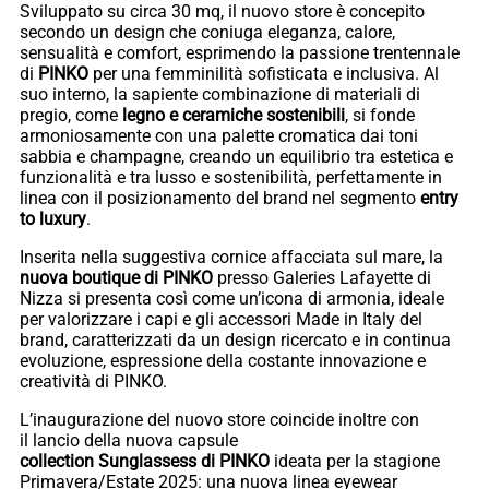
Sviluppato su circa 30 mq, il nuovo store è concepito
secondo un design che coniuga eleganza, calore,
sensualità e comfort, esprimendo la passione trentennale
di
PINKO
per una femminilità sofisticata e inclusiva. Al
suo interno, la sapiente combinazione di materiali di
pregio, come
legno e ceramiche sostenibili
, si fonde
armoniosamente con una palette cromatica dai toni
sabbia e champagne, creando un equilibrio tra estetica e
funzionalità e tra lusso e sostenibilità, perfettamente in
linea con il posizionamento del brand nel segmento
entry
to luxury
.
Inserita nella suggestiva cornice affacciata sul mare, la
nuova boutique di PINKO
presso Galeries Lafayette di
Nizza si presenta così come un’icona di armonia, ideale
per valorizzare i capi e gli accessori Made in Italy del
brand, caratterizzati da un design ricercato e in continua
evoluzione, espressione della costante innovazione e
creatività di PINKO.
L’inaugurazione del nuovo store coincide inoltre con
il lancio della nuova capsule
collection Sunglassess di PINKO
ideata per la stagione
Primavera/Estate 2025: una nuova linea eyewear