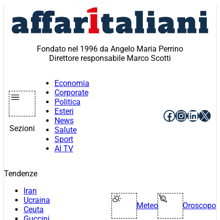
Vai
al
contenuto
Fondato nel 1996 da Angelo Maria Perrino
Direttore responsabile Marco Scotti
Economia
Corporate
Politica
Esteri
Facebook
Instagr
Linke
X
News
Sezioni
Salute
Sport
AI TV
Tendenze
Iran
Ucraina
Meteo
Oroscopo
Ceuta
Guccini