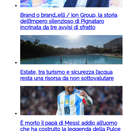
Brand o brand…elli / Ion Group, la storia
dell’impero silenzioso di Pignataro
incrinata da tre avvisi di sfratto
Estate, tra turismo e sicurezza l’acqua
resta una risorsa da non sottovalutare
È morto il papà di Messi: addio all’uomo
che ha costruito la leggenda della Pulce