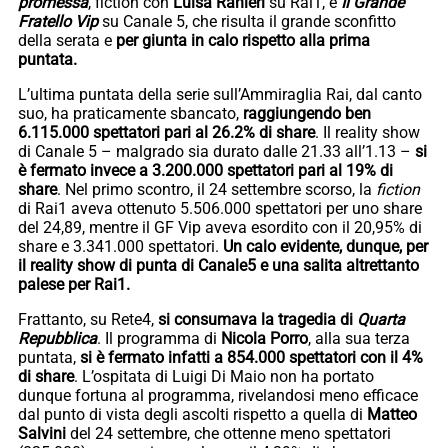
promessa
, fiction con
Luisa Ranieri
su Rai1, e
Il Grande
Fratello Vip
su Canale 5, che risulta il grande sconfitto
della serata e
per giunta in calo rispetto alla prima
puntata.
L’ultima puntata della serie sull’Ammiraglia Rai, dal canto
suo, ha praticamente sbancato,
raggiungendo ben
6.115.000 spettatori pari al 26.2% di share
. Il reality show
di Canale 5 – malgrado sia durato dalle 21.33 all’1.13 –
si
è fermato invece a 3.200.000 spettatori pari al 19% di
share
. Nel primo scontro, il 24 settembre scorso, la
fiction
di Rai1 aveva ottenuto 5.506.000 spettatori per uno share
del 24,89, mentre il GF Vip aveva esordito con il 20,95% di
share e 3.341.000 spettatori.
Un calo evidente, dunque, per
il reality show di punta di Canale5 e una salita altrettanto
palese per Rai1.
Frattanto, su Rete4,
si consumava la tragedia di
Quarta
Repubblica
. Il programma di
Nicola Porro
, alla sua terza
puntata,
si è fermato infatti a 854.000 spettatori con il 4%
di share
. L’ospitata di Luigi Di Maio non ha portato
dunque fortuna al programma, rivelandosi meno efficace
dal punto di vista degli ascolti rispetto a quella di
Matteo
Salvini
del 24 settembre, che ottenne meno spettatori