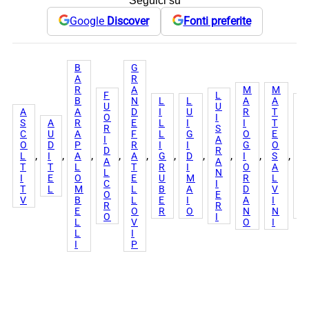
Seguici su
Google
Discover
Fonti preferite
B
G
A
R
R
A
M
M
F
L
B
N
L
L
A
A
N
U
U
A
A
D
I
U
R
T
I
O
I
S
A
R
E
L
I
I
T
C
R
S
C
U
A
F
L
G
O
E
O
I
A
O
D
P
R
I
I
G
O
L
D
R
, 
, 
, 
, 
, 
, 
, 
, 
, 
, 
L
I
A
A
G
D
I
S
A
A
A
T
T
L
T
R
I
O
A
P
L
N
I
E
O
E
U
M
R
L
O
C
I
T
L
M
L
B
A
D
V
R
O
E
V
B
L
E
I
A
I
R
R
R
E
O
R
O
N
N
O
O
I
L
V
O
I
L
I
I
P