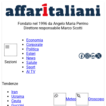
Vai
al
contenuto
Fondato nel 1996 da Angelo Maria Perrino
Direttore responsabile Marco Scotti
Economia
Corporate
Politica
Esteri
Facebook
Instagr
Linke
X
News
Sezioni
Salute
Sport
AI TV
Tendenze
Iran
Ucraina
Meteo
Oroscopo
Ceuta
Guccini