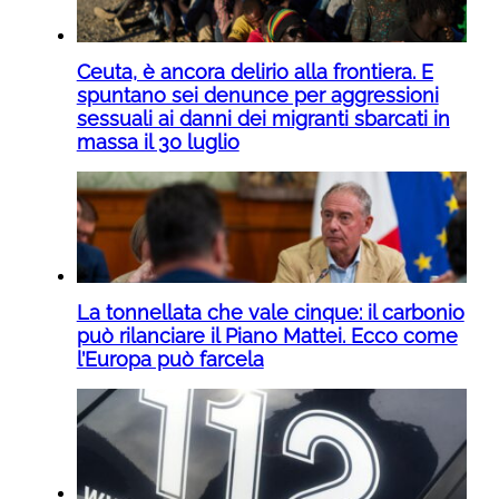
Ceuta, è ancora delirio alla frontiera. E
spuntano sei denunce per aggressioni
sessuali ai danni dei migranti sbarcati in
massa il 30 luglio
La tonnellata che vale cinque: il carbonio
può rilanciare il Piano Mattei. Ecco come
l’Europa può farcela