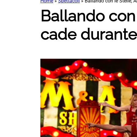
Home
»
Spettacoli
»
Ballando con le Stelle, 
Ballando con 
cade durante 