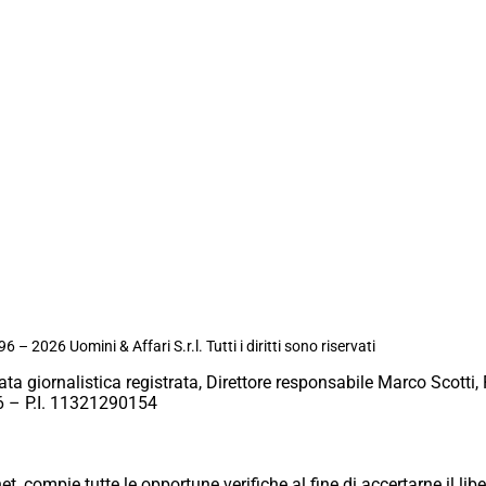
6 – 2026 Uomini & Affari S.r.l. Tutti i diritti sono riservati
ata giornalistica registrata, Direttore responsabile Marco Scotti, 
 – P.I. 11321290154
et, compie tutte le opportune verifiche al fine di accertarne il libe