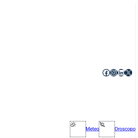
Facebook
Instagr
Linke
X
Meteo
Oroscopo