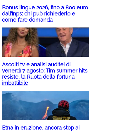
Bonus lingue 2026, fino a 800 euro
dall’Inps: chi può richiederlo e
come fare domanda
Ascolti tv e analisi auditel di
venerdì 7 agosto: Tim summer hits
resiste, la Ruota della fortuna
imbattibile
Etna in eruzione, ancora stop ai