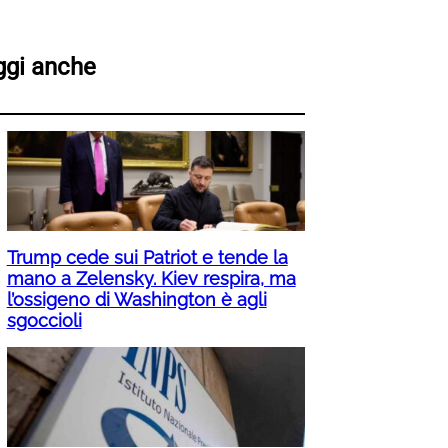
ggi anche
Trump cede sui Patriot e tende la
mano a Zelensky. Kiev respira, ma
l’ossigeno di Washington è agli
sgoccioli