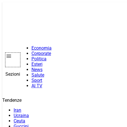
Vai
al
contenuto
Economia
Corporate
Politica
Esteri
News
Sezioni
Salute
Sport
AI TV
Tendenze
Iran
Ucraina
Ceuta
Guccini