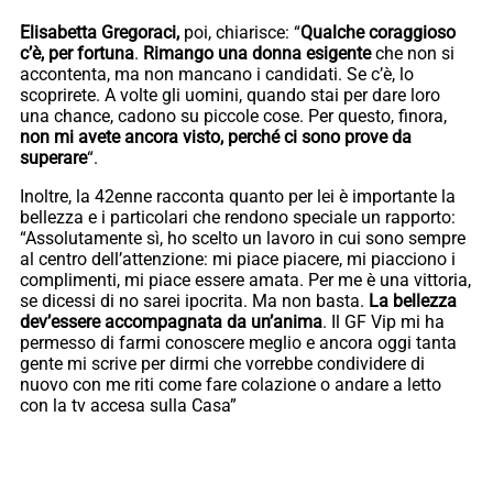
Elisabetta Gregoraci,
poi, chiarisce: “
Qualche coraggioso
c’è, per fortuna
.
Rimango una donna esigente
che non si
accontenta, ma non mancano i candidati. Se c’è, lo
scoprirete. A volte gli uomini, quando stai per dare loro
una chance, cadono su piccole cose. Per questo, finora,
non mi avete ancora visto, perché ci sono prove da
superare
“.
Inoltre, la 42enne racconta quanto per lei è importante la
bellezza e i particolari che rendono speciale un rapporto:
“Assolutamente sì, ho scelto un lavoro in cui sono sempre
al centro dell’attenzione: mi piace piacere, mi piacciono i
complimenti, mi piace essere amata. Per me è una vittoria,
se dicessi di no sarei ipocrita. Ma non basta.
La bellezza
dev’essere accompagnata da un’anima
. Il GF Vip mi ha
permesso di farmi conoscere meglio e ancora oggi tanta
gente mi scrive per dirmi che vorrebbe condividere di
nuovo con me riti come fare colazione o andare a letto
con la tv accesa sulla Casa”