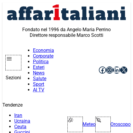
Vai
al
contenuto
Fondato nel 1996 da Angelo Maria Perrino
Direttore responsabile Marco Scotti
Economia
Corporate
Politica
Esteri
Facebook
Instagr
Linke
X
News
Sezioni
Salute
Sport
AI TV
Tendenze
Iran
Ucraina
Meteo
Oroscopo
Ceuta
Guccini