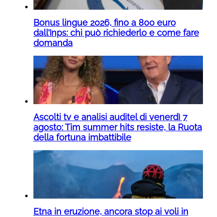
Bonus lingue 2026, fino a 800 euro
dall’Inps: chi può richiederlo e come fare
domanda
Ascolti tv e analisi auditel di venerdì 7
agosto: Tim summer hits resiste, la Ruota
della fortuna imbattibile
Etna in eruzione, ancora stop ai voli in