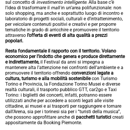
sul concetto di
investimento intelligente
. Alla base c’è
l’idea di trasformare il
mall
in un’area polifunzionale: non
solo shopping, ma anche e soprattutto luogo di incontro e
laboratorio di progetti sociali, culturali e d’intrattenimento,
per veicolare contenuti positivi e creativi e per proporre
tematiche in grado di arricchire e promuovere il territorio
attraverso
l’offerta di eventi di alta qualità a prezzi
popolari.
Resta fondamentale il rapporto con il territorio. Volano
economico per l’indotto che genera e produce direttamente
e indirettamente,
il Festival da anni si impegna a
mantenere alta l’attenzione nei confronti dell’ambiente e a
promuovere il territorio offrendo
convenzioni legate a
cultura, turismo e alla mobilità sostenibile
con Turismo
Torino e Provincia, la Fondazione Torino Musei e diverse
realtà culturali, il trasporto pubblico GTT, car2go e Taxi
Torino: i biglietti dei concerti, infatti, potranno essere
utilizzati anche per accedere a sconti legati alle visite
cittadine, ai musei e ai trasporti per raggiungere e tornare
dall’Arena, sia per i torinesi sia per i “turisti della musica”,
che possono approfittare anche di
pacchetti turistici
creati
appositamente da Booking Piemonte.