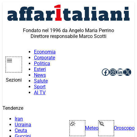
Vai
al
contenuto
Fondato nel 1996 da Angelo Maria Perrino
Direttore responsabile Marco Scotti
Economia
Corporate
Politica
Esteri
Facebook
Instagr
Linke
X
News
Sezioni
Salute
Sport
AI TV
Tendenze
Iran
Ucraina
Meteo
Oroscopo
Ceuta
Guccini