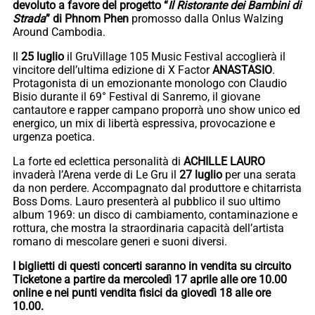
devoluto a favore del progetto “
Il Ristorante dei Bambini di
Strada
” di Phnom Phen
promosso dalla Onlus Walzing
Around Cambodia.
Il
25 luglio
il GruVillage 105 Music Festival accoglierà il
vincitore dell’ultima edizione di X Factor
ANASTASIO
.
Protagonista di un emozionante monologo con Claudio
Bisio durante il 69° Festival di Sanremo, il giovane
cantautore e rapper campano proporrà uno show unico ed
energico, un mix di libertà espressiva, provocazione e
urgenza poetica.
La forte ed eclettica personalità di
ACHILLE LAURO
invaderà l’Arena verde di Le Gru il
27 luglio
per una serata
da non perdere. Accompagnato dal produttore e chitarrista
Boss Doms. Lauro presenterà al pubblico il suo ultimo
album 1969: un disco di cambiamento, contaminazione e
rottura, che mostra la straordinaria capacità dell’artista
romano di mescolare generi e suoni diversi.
I biglietti di questi concerti saranno in vendita su circuito
Ticketone a partire da mercoledì 17 aprile alle ore 10.00
online e nei punti vendita fisici da giovedì 18 alle ore
10.00.