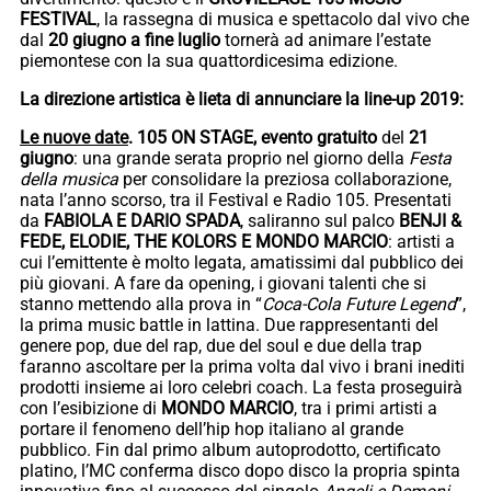
FESTIVAL
, la rassegna di musica e spettacolo dal vivo che
dal
20 giugno a fine luglio
tornerà ad animare l’estate
piemontese con la sua quattordicesima edizione.
La direzione artistica è lieta di annunciare la line-up 2019:
Le nuove date
.
105 ON STAGE, evento gratuito
del
21
giugno
: una grande serata proprio nel giorno della
Festa
della musica
per consolidare la preziosa collaborazione,
nata l’anno scorso, tra il Festival e Radio 105. Presentati
da
FABIOLA E DARIO SPADA
, saliranno sul palco
BENJI &
FEDE, ELODIE, THE KOLORS E MONDO MARCIO
: artisti a
cui l’emittente è molto legata, amatissimi dal pubblico dei
più giovani. A fare da opening, i giovani talenti che si
stanno mettendo alla prova in “
Coca-Cola Future Legend
”,
la prima music battle in lattina. Due rappresentanti del
genere pop, due del rap, due del soul e due della trap
faranno ascoltare per la prima volta dal vivo i brani inediti
prodotti insieme ai loro celebri coach. La festa proseguirà
con l’esibizione di
MONDO MARCIO
, tra i primi artisti a
portare il fenomeno dell’hip hop italiano al grande
pubblico. Fin dal primo album autoprodotto, certificato
platino, l’MC conferma disco dopo disco la propria spinta