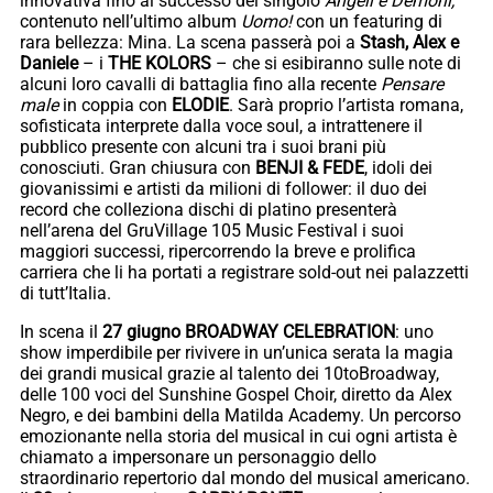
innovativa fino al successo del singolo
Angeli e Demoni,
contenuto nell’ultimo album
Uomo!
con un featuring di
rara bellezza: Mina. La scena passerà poi a
Stash, Alex e
Daniele
– i
THE KOLORS
– che si esibiranno sulle note di
alcuni loro cavalli di battaglia fino alla recente
Pensare
male
in coppia con
ELODIE
. Sarà proprio l’artista romana,
sofisticata interprete dalla voce soul, a intrattenere il
pubblico presente con alcuni tra i suoi brani più
conosciuti. Gran chiusura con
BENJI & FEDE
, idoli dei
giovanissimi e artisti da milioni di follower: il duo dei
record che colleziona dischi di platino presenterà
nell’arena del GruVillage 105 Music Festival i suoi
maggiori successi, ripercorrendo la breve e prolifica
carriera che li ha portati a registrare sold-out nei palazzetti
di tutt’Italia.
In scena il
27 giugno BROADWAY CELEBRATION
: uno
show imperdibile per rivivere in un’unica serata la magia
dei grandi musical grazie al talento dei 10toBroadway,
delle 100 voci del Sunshine Gospel Choir, diretto da Alex
Negro, e dei bambini della Matilda Academy. Un percorso
emozionante nella storia del musical in cui ogni artista è
chiamato a impersonare un personaggio dello
straordinario repertorio dal mondo del musical americano.