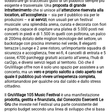
soddisfare gli sfaccettati gusti di un pubblico sempre più
esigente e trasversale. Una
proposta di grande
intrattenimento
che si unisce all’
attenzione riservata alla
location, all’accoglienza
– sia per il pubblico sia per le
produzioni – e
ai servizi
, non usuali per un festival
musicale: una splendida arena, curata e decorata con fiori
e piante, capace di ospitare una platea di 5.000 posti nei
concerti in piedi e di 1.500 in quelli con poltrona, un palco
di 200mq dotato delle migliori tecnologie del settore, un
backstage con piscina immerso nel verde, 8 eleganti
terrazze Lounge e 2 aree ristoro, un’importante squadra di
sicurezza e accoglienza, free wi-fi, 4 cancelli di entrata e 5
casse, 4700 parcheggi gratuiti accanto all’arena, l’hub di
car2go, e diversi servizi legati al territorio. Ciò che il
GruVillage offre non è solo uno spazio per assistere a un
concerto, ma un
vero e proprio salotto a cielo aperto nel
quale il pubblico può vivere un’esperienza completa
,
allontanandosi per qualche ora dal caldo e dallo stress
cittadino.
Il
GruVillage 105 Music Festival
è una manifestazione
prodotta, gestita e finanziata, dal Consorzio Esercenti Le
Gru
che investe nel Festival una parte consistente del
proprio budget secondo una linea di sviluppo che si basa