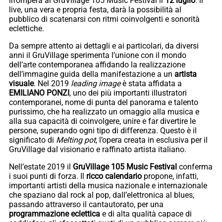
irromperà al GruVillage 105 Music Festival il
12 luglio
: il
live, una vera e propria festa, darà la possibilità al
pubblico di scatenarsi con ritmi coinvolgenti e sonorità
eclettiche.
Da sempre attento ai dettagli e ai particolari, da diversi
anni il GruVillage sperimenta l’unione con il mondo
dell’arte contemporanea affidando la realizzazione
dell’immagine guida della manifestazione a un
artista
visuale
. Nel 2019
leading image
è stata affidata a
EMILIANO PONZI
, uno dei più importanti illustratori
contemporanei, nome di punta del panorama e talento
purissimo, che ha realizzato un omaggio alla musica e
alla sua capacità di coinvolgere, unire e far divertire le
persone, superando ogni tipo di differenza. Questo è il
significato di
Melting pot
, l’opera creata in esclusiva per il
GruVillage dal visionario e raffinato artista italiano.
Nell’estate 2019 il
GruVillage 105 Music Festival
conferma
i suoi punti di forza. Il
ricco calendario
propone, infatti,
importanti artisti della musica nazionale e internazionale
che spaziano dal rock al pop, dall’elettronica al blues,
passando attraverso il cantautorato, per una
programmazione eclettica
e di alta qualità capace di