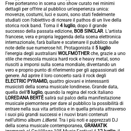
Free porteranno in scena uno show curato nei minimi
dettagli per offrire al pubblico un’esperienza unica:
movenze, costumi, luci e suoni, sono stati fedelmente
studiati con l’obiettivo di ricreare il pathos di un live della
storica rock band. Torna il
4 luglio
, dopo il grande
successo della passata edizione,
BOB SINCLAR
. L’artista
francese, vera e propria leggenda della scena elettronica
internazionale, farà ballare e scatenare il pubblico sulle
note delle sue numerose hit. Protagonista il
5 luglio
l’energia degli australiani
WOLFMOTHER
che, grazie a uno
stile che mescola musica hard rock e heavy metal, sono
riusciti a imporsi sulla scena mondiale, diventando un
vero e proprio punto di riferimento per gli appassionati del
genere. Ad aprire il loro concerto sarà il rock degli
ELECTRIC PYRAMID,
quattro giovani e interessanti
musicisti della scena musicale londinese
.
Grande data,
quella dell’
8 luglio
, quando la regina del rock italiano
LOREDANA BERTÈ
salirà sul palco della manifestazione
musicale piemontese per dare al pubblico la possibilità di
entrare nella sua vita artistica e in quella privata attraverso
i suoi più grandi successi e i nuovi brani contenuti
nell’ultimo album
LIBerté
. Tra i più noti e apprezzati DJ
della scena musicale contemporanea,
GRAMATIK