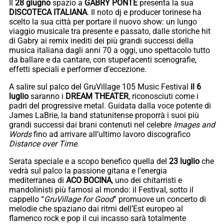
Il
28 giugno
spazio a
GABRY PONTE
presenta la sua
DISCOTECA ITALIANA
. Il noto dj e producer torinese ha
scelto la sua città per portare il nuovo show: un lungo
viaggio musicale tra presente e passato, dalle storiche hit
di Gabry ai remix inediti dei più grandi successi della
musica italiana dagli anni 70 a oggi, uno spettacolo tutto
da ballare e da cantare, con stupefacenti scenografie,
effetti speciali e performer d’eccezione.
A salire sul palco del GruVillage 105 Music Festival
il 6
luglio
saranno i
DREAM THEATER
, riconosciuti come i
padri del progressive metal. Guidata dalla voce potente di
James LaBrie, la band statunitense proporrà i suoi più
grandi successi dai brani contenuti nel celebre
Images and
Words
fino ad arrivare all’ultimo lavoro discografico
Distance over Time
.
Serata speciale e a scopo benefico quella del
23 luglio
che
vedrà sul palco la passione gitana e l’energia
mediterranea di
ACO BOCINA
, uno dei chitarristi e
mandolinisti più famosi al mondo: il Festival, sotto il
cappello “
GruVillage for Good
” promuove un concerto di
melodie che spaziano dai ritmi dell’Est europeo al
flamenco rock e pop il cui incasso sarà totalmente