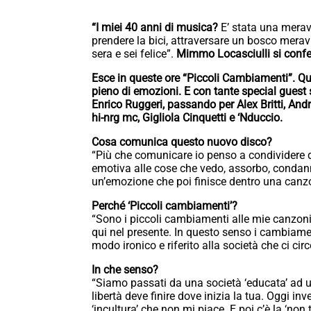
“I miei 40 anni di musica?
E’ stata una merav
prendere la bici, attraversare un bosco merav
sera e sei felice”.
Mimmo Locasciulli si confe
Esce in queste ore “Piccoli Cambiamenti”.
Qu
pieno di emozioni. E con tante special guest
Enrico Ruggeri, passando per Alex Britti, An
hi-nrg mc, Gigliola Cinquetti e ‘Nduccio.
Cosa comunica questo nuovo disco?
“Più che comunicare io penso a condividere d
emotiva alle cose che vedo, assorbo, condann
un’emozione che poi finisce dentro una canz
Perché ‘Piccoli cambiamenti’?
“Sono i piccoli cambiamenti alle mie canzoni,
qui nel presente. In questo senso i cambiame
modo ironico e riferito alla società che ci cir
In che senso?
“Siamo passati da una società ‘educata’ ad u
libertà deve finire dove inizia la tua. Oggi i
‘incultura’ che non mi piace. E poi c’è la ‘non