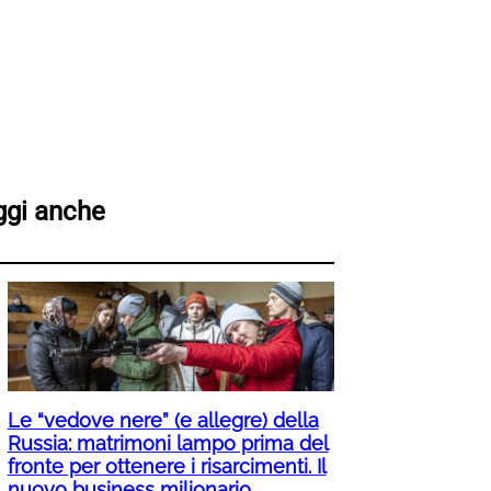
ggi anche
Le “vedove nere” (e allegre) della
Russia: matrimoni lampo prima del
fronte per ottenere i risarcimenti. Il
nuovo business milionario