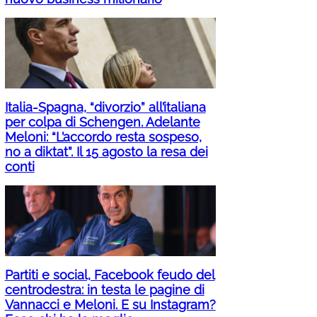
Italia-Spagna, “divorzio” all’italiana
per colpa di Schengen. Adelante
Meloni: “L’accordo resta sospeso,
no a diktat”. Il 15 agosto la resa dei
conti
Partiti e social, Facebook feudo del
centrodestra: in testa le pagine di
Vannacci e Meloni. E su Instagram?