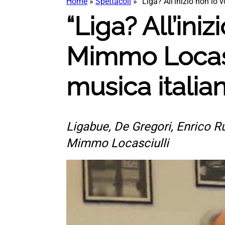
Home
»
Spettacoli
»
“Liga? All’inizio non lo
“Liga? All’ini
Mimmo Locasc
musica italia
Ligabue, De Gregori, Enrico Ru
Mimmo Locasciulli