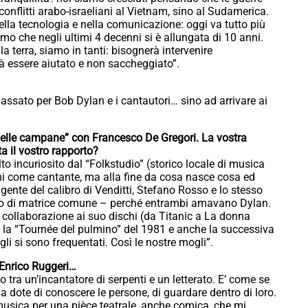
conflitti arabo-israeliani al Vietnam, sino al Sudamerica.
la tecnologia e nella comunicazione: oggi va tutto più
omo che negli ultimi 4 decenni si è allungata di 10 anni.
la terra, siamo in tanti: bisognerà intervenire
rà essere aiutato e non saccheggiato”.
assato per Bob Dylan e i cantautori… sino ad arrivare ai
elle campane” con Francesco De Gregori. La vostra
a il vostro rapporto?
o incuriosito dal “Folkstudio” (storico locale di musica
i come cantante, ma alla fine da cosa nasce cosa ed
 gente del calibro di Venditti, Stefano Rosso e lo stesso
solo di matrice comune – perché entrambi amavano Dylan.
 collaborazione ai suo dischi (da Titanic a La donna
tre la “Tournée del pulmino” del 1981 e anche la successiva
igli si sono frequentati. Così le nostre mogli”.
 Enrico Ruggeri…
 tra un’incantatore di serpenti e un letterato. E’ come se
 dote di conoscere le persone, di guardare dentro di loro.
usica per una pièce teatrale, anche comica, che mi