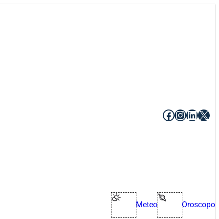
Facebook
Instagr
Linke
X
Meteo
Oroscopo