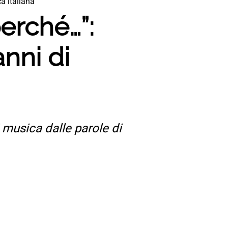
a italiana
perché…”:
nni di
i musica dalle parole di