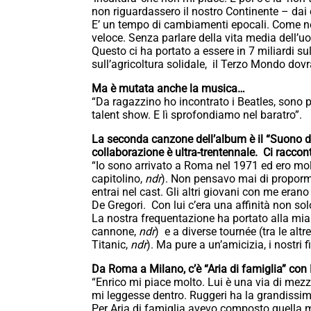
non riguardassero il nostro Continente – dai 
E’ un tempo di cambiamenti epocali. Come nel
veloce. Senza parlare della vita media dell’u
Questo ci ha portato a essere in 7 miliardi sul
sull’agricoltura solidale, il Terzo Mondo dov
Ma è mutata anche la musica…
“Da ragazzino ho incontrato i Beatles, sono p
talent show. E lì sprofondiamo nel baratro”.
La seconda canzone dell’album è il “Suono d
collaborazione è ultra-trentennale. Ci raccont
“Io sono arrivato a Roma nel 1971 ed ero molt
capitolino,
ndr
). Non pensavo mai di proporm
entrai nel cast. Gli altri giovani con me erano
De Gregori. Con lui c’era una affinità non 
La nostra frequentazione ha portato alla mia
cannone,
ndr
) e a diverse tournée (tra le al
Titanic,
ndr
). Ma pure a un’amicizia, i nostri f
Da Roma a Milano, c’è “Aria di famiglia” con
“Enrico mi piace molto. Lui è una via di mezzo
mi leggesse dentro. Ruggeri ha la grandissima
Per Aria di famiglia avevo composto quella m