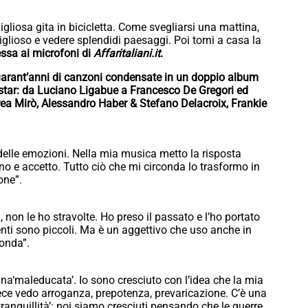
igliosa gita in bicicletta. Come svegliarsi una mattina,
iglioso e vedere splendidi paesaggi. Poi torni a casa la
ssa ai microfoni di
Affaritaliani.it
.
arant’anni di canzoni condensate in un doppio album
 star: da Luciano Ligabue a Francesco De Gregori ed
drea Mirò, Alessandro Haber & Stefano Delacroix, Frankie
elle emozioni. Nella mia musica metto la risposta
o e accetto. Tutto ciò che mi circonda lo trasformo in
one”.
 non le ho stravolte. Ho preso il passato e l’ho portato
nti sono piccoli. Ma è un aggettivo che uso anche in
conda”.
na‘maleducata’. Io sono cresciuto con l’idea che la mia
nvece vedo arroganza, prepotenza, prevaricazione. C’è una
 tranquillità’: noi siamo cresciuti pensando che le guerre