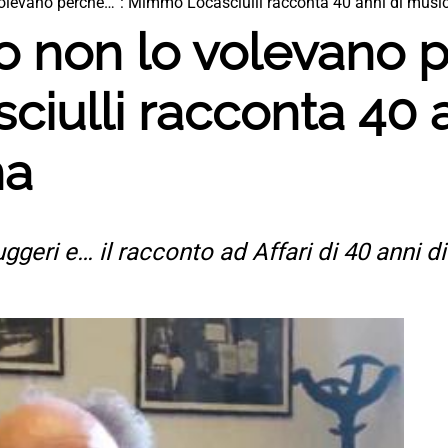
 volevano perché…”: Mimmo Locasciulli racconta 40 anni di music
zio non lo volevano 
iulli racconta 40 a
na
ggeri e… il racconto ad Affari di 40 anni d