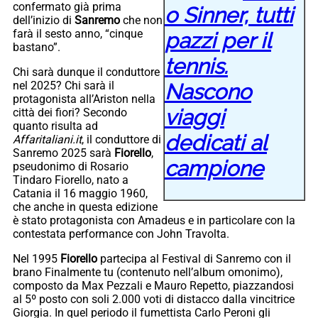
confermato già prima
o Sinner, tutti
dell’inizio di
Sanremo
che non
farà il sesto anno, “cinque
pazzi per il
bastano”.
tennis.
Chi sarà dunque il conduttore
nel 2025? Chi sarà il
Nascono
protagonista all’Ariston nella
viaggi
città dei fiori? Secondo
quanto risulta ad
dedicati al
Affaritaliani.it
, il conduttore di
Sanremo 2025 sarà
Fiorello
,
campione
pseudonimo di Rosario
Tindaro Fiorello, nato a
Catania il 16 maggio 1960,
che anche in questa edizione
è stato protagonista con Amadeus e in particolare con la
contestata performance con John Travolta.
Nel 1995
Fiorello
partecipa al Festival di Sanremo con il
brano Finalmente tu (contenuto nell’album omonimo),
composto da Max Pezzali e Mauro Repetto, piazzandosi
al 5º posto con soli 2.000 voti di distacco dalla vincitrice
Giorgia. In quel periodo il fumettista Carlo Peroni gli