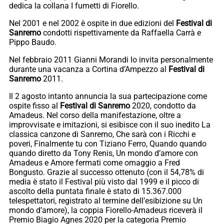
dedica la collana I fumetti di Fiorello.
Nel 2001 e nel 2002 è ospite in due edizioni del
Festival di
Sanremo
condotti rispettivamente da Raffaella Carrà e
Pippo Baudo.
Nel febbraio 2011 Gianni Morandi lo invita personalmente
durante una vacanza a Cortina d’Ampezzo al
Festival di
Sanremo
2011.
Il 2 agosto intanto annuncia la sua partecipazione come
ospite fisso al
Festival di Sanremo
2020, condotto da
Amadeus. Nel corso della manifestazione, oltre a
improvvisate e imitazioni, si esibisce con il suo inedito La
classica canzone di Sanremo, Che sarà con i Ricchi e
poveri, Finalmente tu con Tiziano Ferro, Quando quando
quando diretto da Tony Renis, Un mondo d’amore con
Amadeus e Amore fermati come omaggio a Fred
Bongusto. Grazie al successo ottenuto (con il 54,78% di
media è stato il Festival più visto dal 1999 e il picco di
ascolto della puntata finale è stato di 15.367.000
telespettatori, registrato al termine dell’esibizione su Un
mondo d’amore), la coppia Fiorello-Amadeus riceverà il
Premio Biagio Agnes 2020 per la categoria Premio