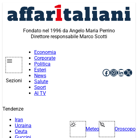
Vai
al
contenuto
Fondato nel 1996 da Angelo Maria Perrino
Direttore responsabile Marco Scotti
Economia
Corporate
Politica
Esteri
Facebook
Instagr
Linke
X
News
Sezioni
Salute
Sport
AI TV
Tendenze
Iran
Ucraina
Meteo
Oroscopo
Ceuta
Guccini