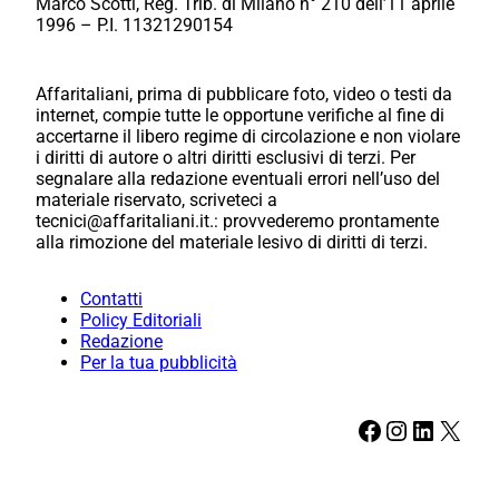
Marco Scotti, Reg. Trib. di Milano n° 210 dell’11 aprile
1996 – P.I. 11321290154
Affaritaliani, prima di pubblicare foto, video o testi da
internet, compie tutte le opportune verifiche al fine di
accertarne il libero regime di circolazione e non violare
i diritti di autore o altri diritti esclusivi di terzi. Per
segnalare alla redazione eventuali errori nell’uso del
materiale riservato, scriveteci a
tecnici@affaritaliani.it.: provvederemo prontamente
alla rimozione del materiale lesivo di diritti di terzi.
Contatti
Policy Editoriali
Redazione
Per la tua pubblicità
Facebook
Instagram
LinkedIn
X