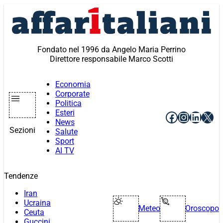
Vai
al
contenuto
Fondato nel 1996 da Angelo Maria Perrino
Direttore responsabile Marco Scotti
Economia
Corporate
Politica
Esteri
Facebook
Instagr
Linke
X
News
Sezioni
Salute
Sport
AI TV
Tendenze
Iran
Ucraina
Meteo
Oroscopo
Ceuta
Guccini