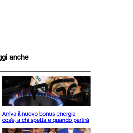
ggi anche
Arriva il nuovo bonus energia:
cos’è, a chi spetta e quando partirà