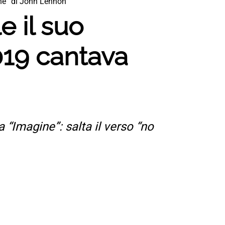
ine” di John Lennon
e il suo
019 cantava
 “Imagine”: salta il verso “no