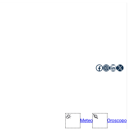
Facebook
Instagr
Linke
X
Meteo
Oroscopo