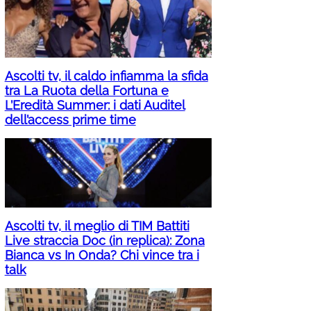
Ascolti tv, il caldo infiamma la sfida
tra La Ruota della Fortuna e
L’Eredità Summer: i dati Auditel
dell’access prime time
Ascolti tv, il meglio di TIM Battiti
Live straccia Doc (in replica): Zona
Bianca vs In Onda? Chi vince tra i
talk