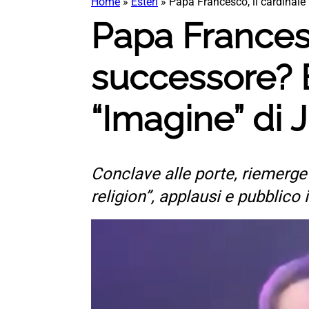
Home
»
Esteri
»
Papa Francesco, il cardinal
Papa Francesc
successore? 
“Imagine” di
Conclave alle porte, riemerge 
religion”, applausi e pubblico 