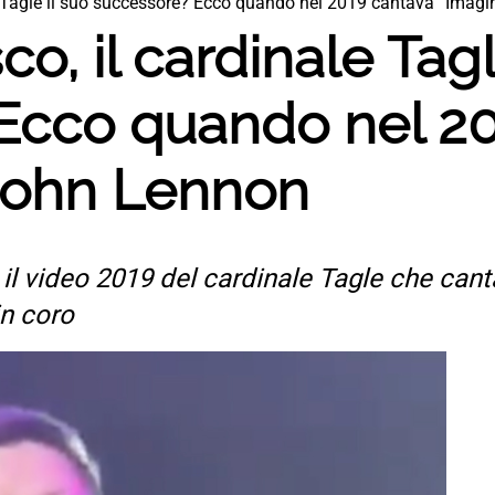
e Tagle il suo successore? Ecco quando nel 2019 cantava “Imag
o, il cardinale Tagl
Ecco quando nel 2
 John Lennon
il video 2019 del cardinale Tagle che canta
in coro