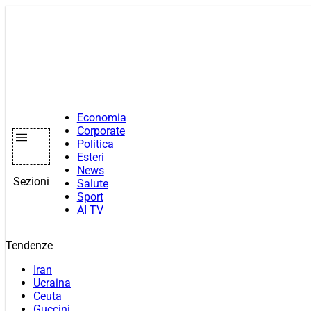
Vai
al
contenuto
Economia
Corporate
Politica
Esteri
News
Sezioni
Salute
Sport
AI TV
Tendenze
Iran
Ucraina
Ceuta
Guccini