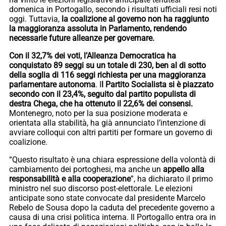
domenica in Portogallo, secondo i risultati ufficiali resi noti
oggi. Tuttavia,
la coalizione al governo non ha raggiunto
la maggioranza assoluta in Parlamento, rendendo
necessarie future alleanze per governare.
Con il 32,7% dei voti, l’Alleanza Democratica ha
conquistato 89 seggi su un totale di 230, ben al di sotto
della soglia di 116 seggi richiesta per una maggioranza
parlamentare autonoma
. I
l Partito Socialista si è piazzato
secondo con il 23,4%, seguito dal partito populista di
destra Chega, che ha ottenuto il 22,6% dei consensi.
Montenegro, noto per la sua posizione moderata e
orientata alla stabilità, ha già annunciato l’intenzione di
avviare colloqui con altri partiti per formare un governo di
coalizione.
“Questo risultato è una chiara espressione della volontà di
cambiamento dei portoghesi, ma anche un
appello alla
responsabilità e alla cooperazione
”, ha dichiarato il primo
ministro nel suo discorso post-elettorale. Le elezioni
anticipate sono state convocate dal presidente Marcelo
Rebelo de Sousa dopo la caduta del precedente governo a
causa di una crisi politica interna. Il Portogallo entra ora in