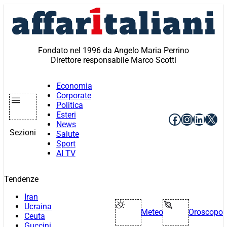
Vai
al
contenuto
Fondato nel 1996 da Angelo Maria Perrino
Direttore responsabile Marco Scotti
Economia
Corporate
Politica
Esteri
Facebook
Instagr
Linke
X
News
Sezioni
Salute
Sport
AI TV
Tendenze
Iran
Ucraina
Meteo
Oroscopo
Ceuta
Guccini