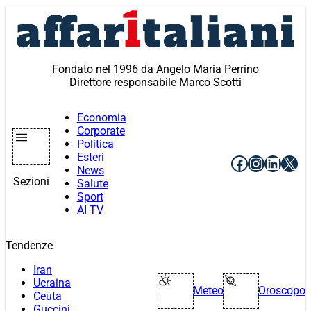
Vai
al
contenuto
Fondato nel 1996 da Angelo Maria Perrino
Direttore responsabile Marco Scotti
Economia
Corporate
Politica
Esteri
Facebook
Instagr
Linke
X
News
Sezioni
Salute
Sport
AI TV
Tendenze
Iran
Ucraina
Meteo
Oroscopo
Ceuta
Guccini