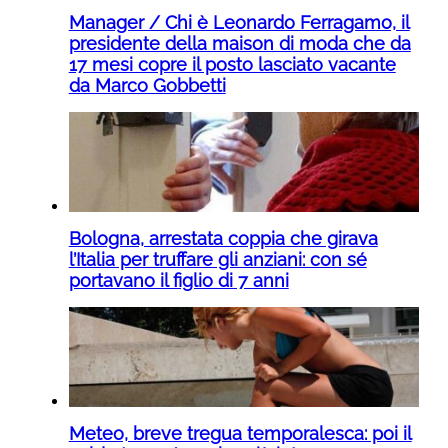
Manager / Chi è Leonardo Ferragamo, il
presidente della maison di moda che da
17 mesi copre il posto lasciato vacante
da Marco Gobbetti
Bologna, arrestata coppia che girava
l’Italia per truffare gli anziani: con sé
portavano il figlio di 7 anni
Meteo, breve tregua temporalesca: poi il