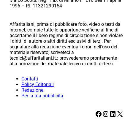
Marco Scotti, Reg. Trib. di Milano n° 210 dell’11 aprile
1996 – P.I. 11321290154
Affaritaliani, prima di pubblicare foto, video o testi da
internet, compie tutte le opportune verifiche al fine di
accertarne il libero regime di circolazione e non violare
i diritti di autore o altri diritti esclusivi di terzi. Per
segnalare alla redazione eventuali errori nell’uso del
materiale riservato, scriveteci a
tecnici@affaritaliani.it.: provvederemo prontamente
alla rimozione del materiale lesivo di diritti di terzi.
Contatti
Policy Editoriali
Redazione
Per la tua pubblicità
Facebook
Instagram
LinkedIn
X