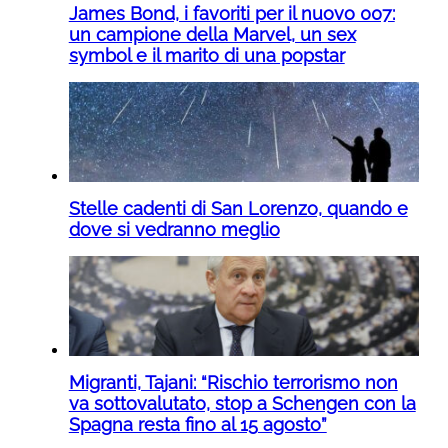
James Bond, i favoriti per il nuovo 007:
un campione della Marvel, un sex
symbol e il marito di una popstar
Stelle cadenti di San Lorenzo, quando e
dove si vedranno meglio
Migranti, Tajani: “Rischio terrorismo non
va sottovalutato, stop a Schengen con la
Spagna resta fino al 15 agosto”