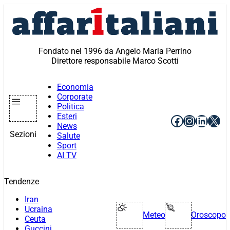
Vai
al
contenuto
Fondato nel 1996 da Angelo Maria Perrino
Direttore responsabile Marco Scotti
Economia
Corporate
Politica
Esteri
Facebook
Instagr
Linke
X
News
Sezioni
Salute
Sport
AI TV
Tendenze
Iran
Ucraina
Meteo
Oroscopo
Ceuta
Guccini