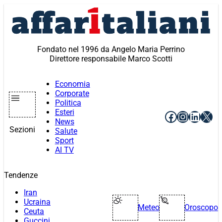
Vai
al
contenuto
Fondato nel 1996 da Angelo Maria Perrino
Direttore responsabile Marco Scotti
Economia
Corporate
Politica
Esteri
Facebook
Instagr
Linke
X
News
Sezioni
Salute
Sport
AI TV
Tendenze
Iran
Ucraina
Meteo
Oroscopo
Ceuta
Guccini