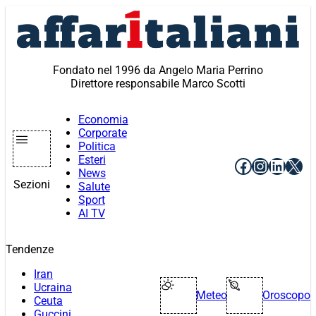
Vai
al
contenuto
Fondato nel 1996 da Angelo Maria Perrino
Direttore responsabile Marco Scotti
Economia
Corporate
Politica
Esteri
Facebook
Instagr
Linke
X
News
Sezioni
Salute
Sport
AI TV
Tendenze
Iran
Ucraina
Meteo
Oroscopo
Ceuta
Guccini