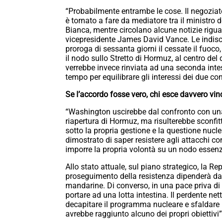
“Probabilmente entrambe le cose. Il negoziato 
è tornato a fare da mediatore tra il ministro d
Bianca, mentre circolano alcune notizie rigua
vicepresidente James David Vance. Le indis
proroga di sessanta giorni il cessate il fuoco
il nodo sullo Stretto di Hormuz, al centro del
verrebbe invece rinviata ad una seconda intes
tempo per equilibrare gli interessi dei due co
Se l’accordo fosse vero, chi esce davvero vin
“Washington uscirebbe dal confronto con una fi
riapertura di Hormuz, ma risulterebbe sconfit
sotto la propria gestione e la questione nucle
dimostrato di saper resistere agli attacchi cong
imporre la propria volontà su un nodo essenz
Allo stato attuale, sul piano strategico, la Rep
proseguimento della resistenza dipenderà dal
mandarine. Di converso, in una pace priva di n
portare ad una lotta intestina. Il perdente net
decapitare il programma nucleare e sfaldare l
avrebbe raggiunto alcuno dei propri obiettivi”