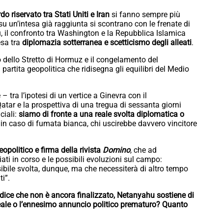
o riservato tra Stati Uniti e Iran
si fanno sempre più
u un’intesa già raggiunta si scontrano con le frenate di
 il confronto tra Washington e la Repubblica Islamica
esa tra
diplomazia sotterranea e scetticismo degli alleati
.
o dello Stretto di Hormuz e il congelamento del
artita geopolitica che ridisegna gli equilibri del Medio
 – tra l’ipotesi di un vertice a Ginevra con il
tar e la prospettiva di una tregua di sessanta giorni
ciali:
siamo di fronte a una reale svolta diplomatica o
 in caso di fumata bianca, chi uscirebbe davvero vincitore
opolitico e firma della rivista
Domino
, che ad
ati in corso e le possibili evoluzioni sul campo:
ibile svolta, dunque, ma che necessiterà di altro tempo
ti”.
dice che non è ancora finalizzato, Netanyahu sostiene di
 reale o l’ennesimo annuncio politico prematuro? Quanto