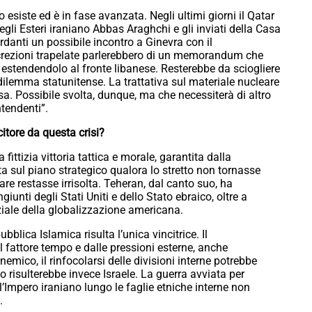
esiste ed è in fase avanzata. Negli ultimi giorni il Qatar
egli Esteri iraniano Abbas Araghchi e gli inviati della Casa
rdanti un possibile incontro a Ginevra con il
crezioni trapelate parlerebbero di un memorandum che
, estendendolo al fronte libanese. Resterebbe da sciogliere
 dilemma statunitense. La trattativa sul materiale nucleare
a. Possibile svolta, dunque, ma che necessiterà di altro
ntendenti”.
citore da questa crisi?
ttizia vittoria tattica e morale, garantita dalla
ta sul piano strategico qualora lo stretto non tornasse
are restasse irrisolta. Teheran, dal canto suo, ha
iunti degli Stati Uniti e dello Stato ebraico, oltre a
iale della globalizzazione americana.
ubblica Islamica risulta l’unica vincitrice. Il
 fattore tempo e dalle pressioni esterne, anche
emico, il rinfocolarsi delle divisioni interne potrebbe
to risulterebbe invece Israele. La guerra avviata per
’Impero iraniano lungo le faglie etniche interne non
.