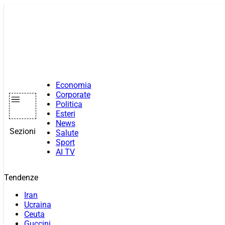
Vai
al
contenuto
Economia
Corporate
Politica
Esteri
News
Sezioni
Salute
Sport
AI TV
Tendenze
Iran
Ucraina
Ceuta
Guccini