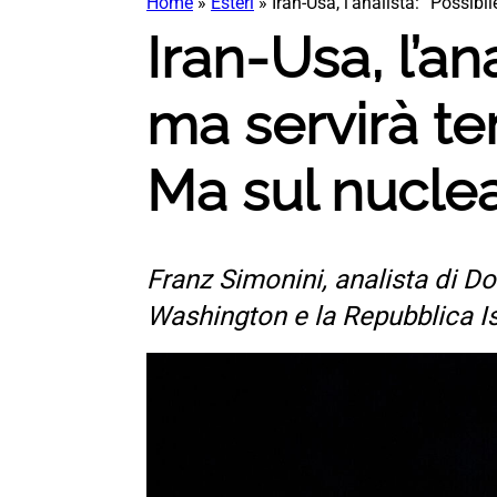
Home
»
Esteri
»
Iran-Usa, l’analista: “Possibi
Iran-Usa, l’ana
ma servirà tem
Ma sul nuclea
Franz Simonini, analista di Dom
Washington e la Repubblica Isl