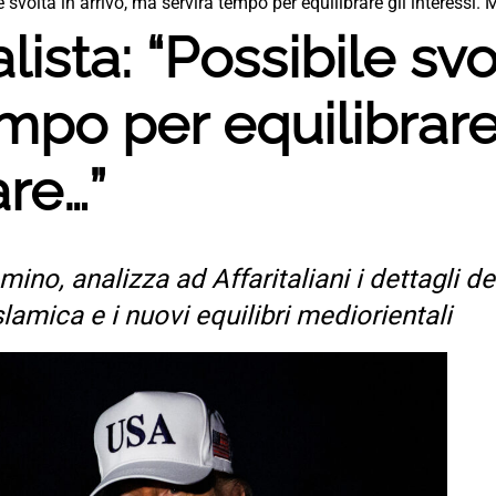
le svolta in arrivo, ma servirà tempo per equilibrare gli interessi.
lista: “Possibile svo
po per equilibrare 
re…”
ino, analizza ad Affaritaliani i dettagli del
amica e i nuovi equilibri mediorientali