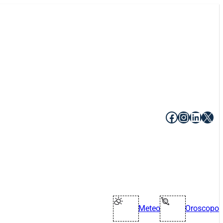
Facebook
Instagr
Linke
X
Meteo
Oroscopo