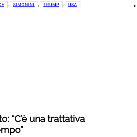
, 
, 
, 
CE
SIMONINI
TRUMP
USA
o: “C’è una trattativa
tempo”