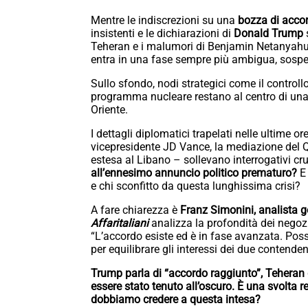
Mentre le indiscrezioni su una
bozza di accord
insistenti e le dichiarazioni di
Donald Trump
s
Teheran e i malumori di Benjamin Netanyahu,
entra in una fase sempre più ambigua, sosp
Sullo sfondo, nodi strategici come il controll
programma nucleare restano al centro di una p
Oriente.
I dettagli diplomatici trapelati nelle ultime ore
vicepresidente JD Vance, la mediazione del Qa
estesa al Libano – sollevano interrogativi cru
all’ennesimo annuncio politico prematuro?
E
e chi sconfitto da questa lunghissima crisi?
A fare chiarezza è
Franz Simonini, analista ge
Affaritaliani
analizza la profondità dei negozi
“L’accordo esiste ed è in fase avanzata. Poss
per equilibrare gli interessi dei due contenden
Trump parla di “accordo raggiunto”, Teheran 
essere stato tenuto all’oscuro. È una svolta
dobbiamo credere a questa intesa?