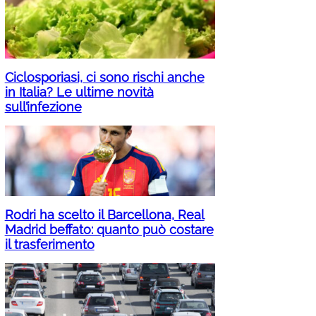
Ciclosporiasi, ci sono rischi anche
in Italia? Le ultime novità
sull’infezione
Rodri ha scelto il Barcellona, Real
Madrid beffato: quanto può costare
il trasferimento