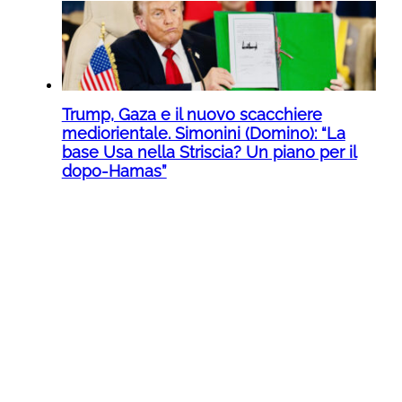
Trump, Gaza e il nuovo scacchiere
mediorientale. Simonini (Domino): “La
base Usa nella Striscia? Un piano per il
dopo-Hamas”