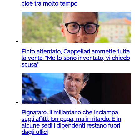
cioè tra molto tempo
Finto attentato, Cappellari ammette tutta
la verità: “Me lo sono inventato, vi chiedo
scusa”
Pignataro, il miliardario che inciampa
sugli affitti: Ion paga, ma in ritardo. E in
alcune sedi i dipendenti restano fuori
dagli uffici