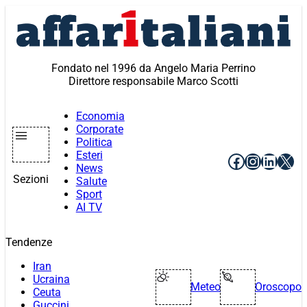
Vai
al
contenuto
Fondato nel 1996 da Angelo Maria Perrino
Direttore responsabile Marco Scotti
Economia
Corporate
Politica
Esteri
Facebook
Instagr
Linke
X
News
Sezioni
Salute
Sport
AI TV
Tendenze
Iran
Ucraina
Meteo
Oroscopo
Ceuta
Guccini