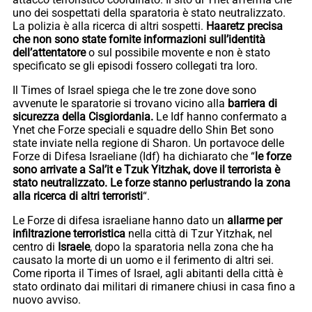
uno dei sospettati della sparatoria è stato neutralizzato.
La polizia è alla ricerca di altri sospetti.
Haaretz precisa
che non sono state fornite informazioni sull’identità
dell’attentatore
o sul possibile movente e non è stato
specificato se gli episodi fossero collegati tra loro.
Il Times of Israel spiega che le tre zone dove sono
avvenute le sparatorie si trovano vicino alla
barriera di
sicurezza della Cisgiordania.
Le Idf hanno confermato a
Ynet che Forze speciali e squadre dello Shin Bet sono
state inviate nella regione di Sharon. Un portavoce delle
Forze di Difesa Israeliane (Idf) ha dichiarato che “
le forze
sono arrivate a Sal’it e Tzuk Yitzhak, dove il terrorista è
stato neutralizzato. Le forze stanno perlustrando la zona
alla ricerca di altri terroristi
“.
Le Forze di difesa israeliane hanno dato un
allarme per
infiltrazione terroristica
nella città di Tzur Yitzhak, nel
centro di
Israele
, dopo la sparatoria nella zona che ha
causato la morte di un uomo e il ferimento di altri sei.
Come riporta il Times of Israel, agli abitanti della città è
stato ordinato dai militari di rimanere chiusi in casa fino a
nuovo avviso.