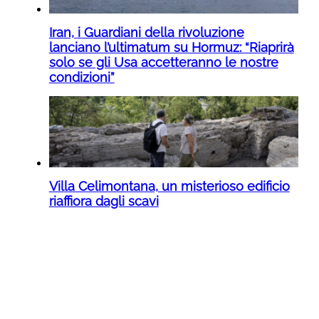
Iran, i Guardiani della rivoluzione
lanciano l’ultimatum su Hormuz: “Riaprirà
solo se gli Usa accetteranno le nostre
condizioni”
Villa Celimontana, un misterioso edificio
riaffiora dagli scavi