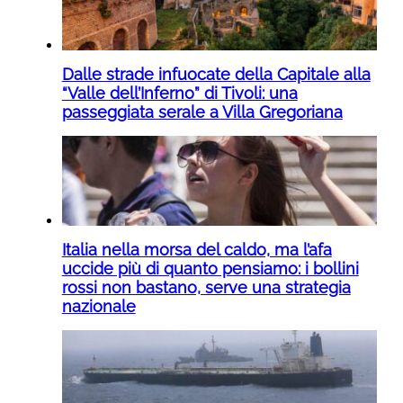
Dalle strade infuocate della Capitale alla
“Valle dell’Inferno” di Tivoli: una
passeggiata serale a Villa Gregoriana
Italia nella morsa del caldo, ma l’afa
uccide più di quanto pensiamo: i bollini
rossi non bastano, serve una strategia
nazionale