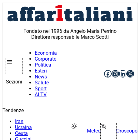
Vai
al
contenuto
Fondato nel 1996 da Angelo Maria Perrino
Direttore responsabile Marco Scotti
Economia
Corporate
Politica
Esteri
Facebook
Instagr
Linke
X
News
Sezioni
Salute
Sport
AI TV
Tendenze
Iran
Ucraina
Meteo
Oroscopo
Ceuta
Guccini